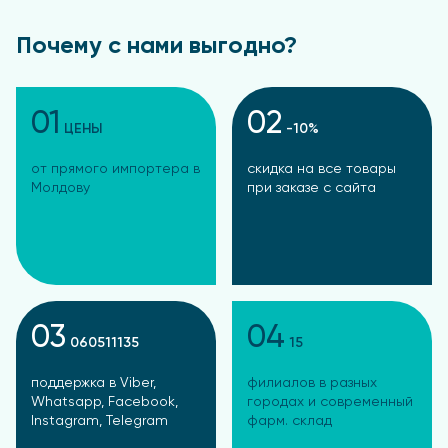
Почему с нами выгодно?
01
02
ЦЕНЫ
-10%
от прямого импортера в
скидка на все товары
Молдову
при заказе с сайта
03
04
060511135
15
поддержка в Viber,
филиалов в разных
Whatsapp, Facebook,
городах и современный
Instagram, Telegram
фарм. склад