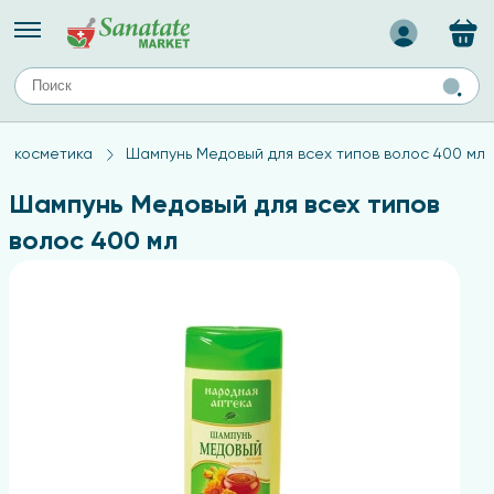
Назад
ЕЙ
А
ТИПЫ КОЖИ
я косметика
Шампунь Медовый для всех типов волос 400 мл
ля лица
Средства для комбинированной кожи
с
авов,
Средства для проблемной кожи
Шампунь Медовый для всех типов
Средства для жирной кожи
волос 400 мл
Средства для чувствительной кожи
ены
ногтей
и
дов
а
оты мозга