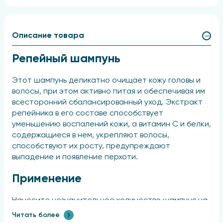
Описание товара
Репейный шампунь
Этот шампунь деликатно очищает кожу головы и
волосы, при этом активно питая и обеспечивая им
всесторонний сбалансированный уход. Экстракт
репейника в его составе способствует
уменьшению воспалений кожи, а витамин C и белки,
содержащиеся в нем, укрепляют волосы,
способствуют их росту, предупреждают
выпадение и появление перхоти.
Применение
Нанесите незначительное количество шампуня на
увлажненные волосы, аккуратно помассируйте до
Читать более
появления пены, затем тщательно смойте