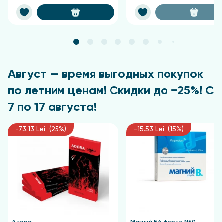
Август — время выгодных покупок
по летним ценам! Скидки до −25%! С
7 по 17 августа!
-73.13 Lei (25%)
-15.53 Lei (15%)
Адора
Магний Б6 форте N50