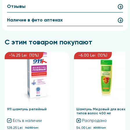
средство теплой водой. При необходимости
Отзывы
процедуру можно повторить.
Наличие в фито аптеках
С этим товаром покупают
-14.25 Lei (10%)
-6.00 Lei (10%)
911 шампунь репейный
Шампунь Медовый для всех
типов волос 400 мл
Есть в наличии
Распродано
128.25 Lei
142.50 Lei
54.00 Lei
60.00 Lei