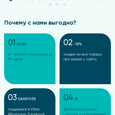
Почему с нами выгодно?
01
02
ЦЕНЫ
-10%
от прямого импортера в
скидка на все товары
Молдову
при заказе с сайта
03
04
060511135
15
поддержка в Viber,
филиалов в разных
Whatsapp, Facebook,
городах и современный