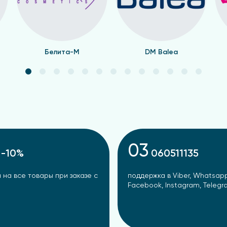
Белита-М
DM Balea
03
-10%
060511135
 на все товары при заказе с
поддержка в Viber, Whatsapp
Facebook, Instagram, Teleg