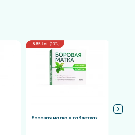
-8.85 Lei (10%)
-6.75 L
Боровая матка в таблетках
Крас