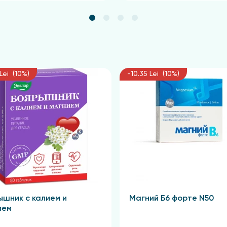
Lei (10%)
-10.35 Lei (10%)
ышник с калием и
Магний Б6 форте N50
ием