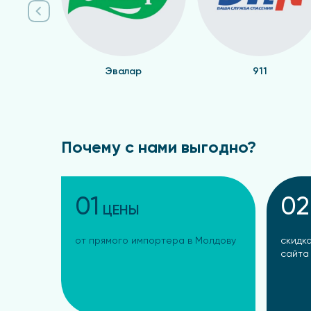
Эвалар
911
Почему с нами выгодно?
01
02
ЦЕНЫ
от прямого импортера в Молдову
скидка
сайта