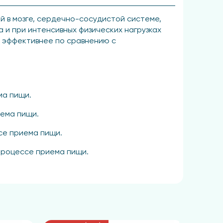
 в мозге, сердечно-сосудистой системе,
 и при интенсивных физических нагрузках
и эффективнее по сравнению с
ма пищи.
иема пищи.
ссе приема пищи.
 процессе приема пищи.
есяц.
лотности), ароматизатор пищевой