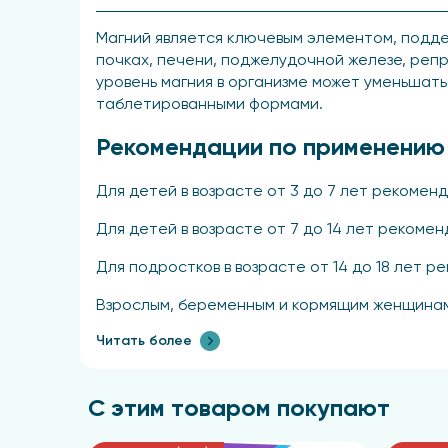
Магний является ключевым элементом, подде
почках, печени, поджелудочной железе, репр
уровень магния в организме может уменьшат
таблетированными формами.
Рекомендации по применению
Для детей в возрасте от 3 до 7 лет рекоменд
Для детей в возрасте от 7 до 14 лет рекомен
Для подростков в возрасте от 14 до 18 лет р
Взрослым, беременным и кормящим женщинам 
Читать более
Необходимо тщательно встряхнуть перед упо
Состав
С этим товаром покупают
Вода очищенная, глицерин (загуститель), фр