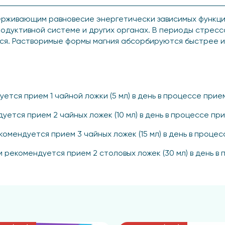
рживающим равновесие энергетически зависимых функций
одуктивной системе и других органах. В периоды стресса
ься. Растворимые формы магния абсорбируются быстрее 
уется прием 1 чайной ложки (5 мл) в день в процессе прие
дуется прием 2 чайных ложек (10 мл) в день в процессе пр
екомендуется прием 3 чайных ложек (15 мл) в день в проце
рекомендуется прием 2 столовых ложек (30 мл) в день в
треблением. Рекомендуемый курс приема составляет 1 м
уктоза, магния лактат, лимонная кислота (регулятор кис