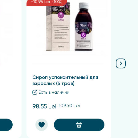
-10.95 Lei (10%)
-18.51 
.
Сироп успокоительный для
Флор
взрослых (5 трав)
Есть в наличии
Ест
109.50 Lei
98.55 Lei
166.5