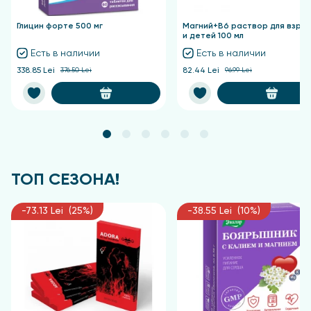
Форма выпуска
Глицин форте 500 мг
Магний+В6 раствор для взро
и детей 100 мл
Бутылка из полимерных материалов 250 мл.
Есть в наличии
Есть в наличии
338.85 Lei
376.50 Lei
82.44 Lei
96.99 Lei
ТОП СЕЗОНА!
-73.13 Lei (25%)
-38.55 Lei (10%)