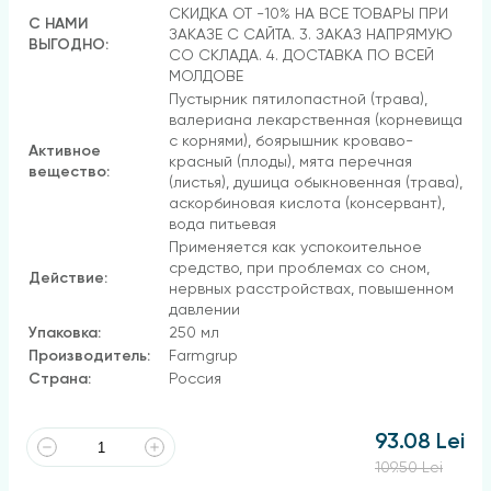
СКИДКА ОТ -10% НА ВСЕ ТОВАРЫ ПРИ
С НАМИ
ЗАКАЗЕ С САЙТА. 3. ЗАКАЗ НАПРЯМУЮ
ВЫГОДНО:
СО СКЛАДА. 4. ДОСТАВКА ПО ВСЕЙ
МОЛДОВЕ
Пустырник пятилопастной (трава),
валериана лекарственная (корневища
с корнями), боярышник кроваво-
Активное
красный (плоды), мята перечная
вещество:
(листья), душица обыкновенная (трава),
аскорбиновая кислота (консервант),
вода питьевая
Применяется как успокоительное
средство, при проблемах со сном,
Действие:
нервных расстройствах, повышенном
давлении
Упаковка:
250 мл
Производитель:
Farmgrup
Страна:
Россия
93.08 Lei
109.50 Lei