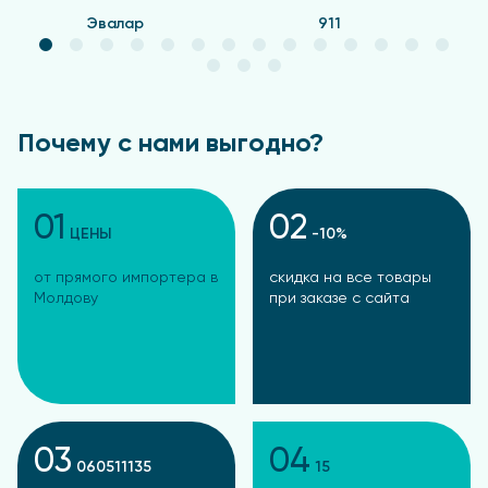
Эвалар
911
Почему с нами выгодно?
01
02
ЦЕНЫ
-10%
от прямого импортера в
скидка на все товары
Молдову
при заказе с сайта
03
04
060511135
15