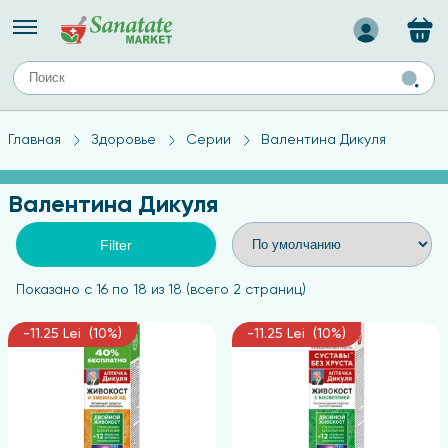
Назад
ЕЙ
А
ТИПЫ КОЖИ
Главная
Здоровье
Серии
Валентина Дикуля
ля лица
Средства для комбинированной кожи
с
авов,
Средства для проблемной кожи
Валентина Дикуля
Средства для жирной кожи
Средства для чувствительной кожи
Filter
ены
Показано с 16 по 18 из 18 (всего 2 страниц)
-11.25 Lei (10%)
-11.25 Lei (10%)
ногтей
и
дов
а
оты мозга