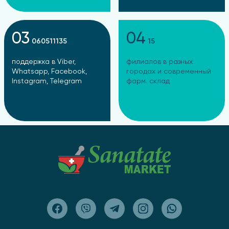
03
04
060511135
15
поддержка в Viber,
филиалов в разных
Whatsapp, Facebook,
городах и современный
Instagram, Telegram
фарм. склад