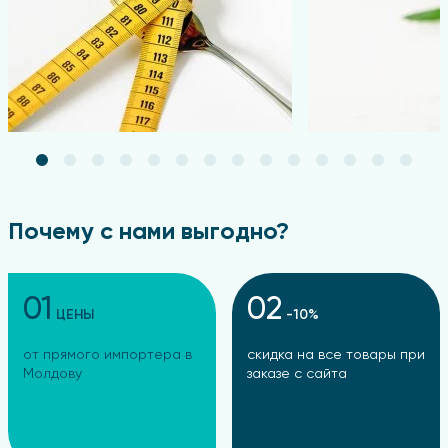
Почему с нами выгодно?
01
02
ЦЕНЫ
-10%
от прямого импортера в
скидка на все товары при
Молдову
заказе с сайта