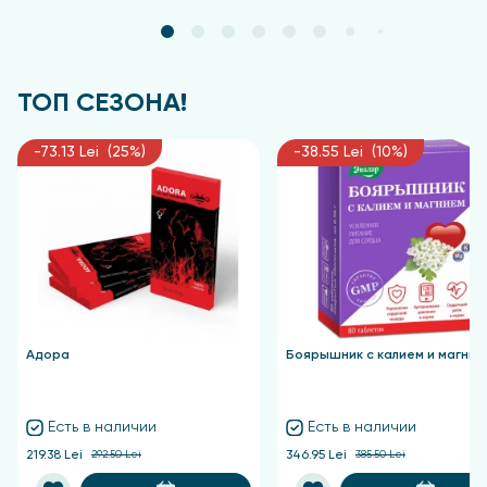
Удобная форма употребления: пастилки не
требуют запивания водой.
Подходят для веганов.
Не содержат искусственных красителей,
ТОП СЕЗОНА!
ароматизаторов и консервантов.
Без содержания глютена и ГМО.
-73.13 Lei (25%)
-38.55 Lei (10%)
Качество продукта подтверждено
международным стандартом GMP.
Форма выпуска
60 жевательных пастилок по 2,5 г
Состав
Адора
Боярышник с калием и магние
патока крахмальная, сахар, пектин цитрусовый
(агент желирующий), железо липосомальное, L-
аскорбиновая кислота (витамин С), регуляторы
Есть в наличии
Есть в наличии
кислотности: лимонная кислота, молочная
219.38 Lei
292.50 Lei
346.95 Lei
385.50 Lei
кислота, натрия цитрат; концентрированный сок