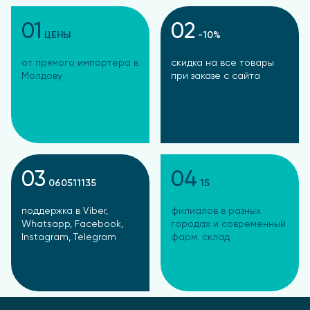
01
02
ЦЕНЫ
-10%
от прямого импортера в
скидка на все товары
Молдову
при заказе с сайта
03
04
060511135
15
поддержка в Viber,
филиалов в разных
Whatsapp, Facebook,
городах и современный
Instagram, Telegram
фарм. склад