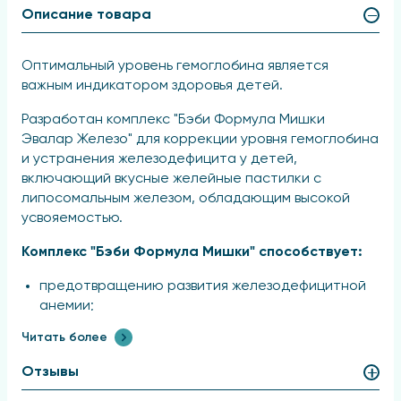
Описание товара
Оптимальный уровень гемоглобина является
важным индикатором здоровья детей.
Разработан комплекс "Бэби Формула Мишки
Эвалар Железо" для коррекции уровня гемоглобина
и устранения железодефицита у детей,
включающий вкусные желейные пастилки с
липосомальным железом, обладающим высокой
усвояемостью.
Комплекс "Бэби Формула Мишки" способствует:
предотвращению развития железодефицитной
анемии;
увеличению уровней гемоглобина и ферритина;
Читать более
снижению чувства усталости;
Отзывы
стимулированию когнитивной и физической
активности;