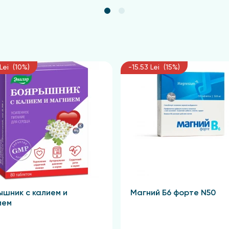
Lei (10%)
-15.53 Lei (15%)
ышник с калием и
Магний Б6 форте N50
ием