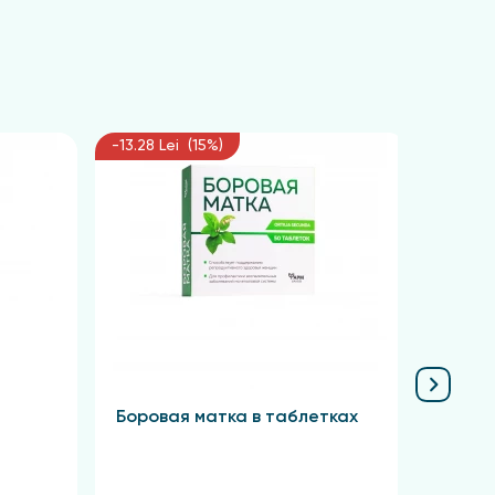
-13.28 Lei (15%)
-10.13 
Боровая матка в таблетках
Крас