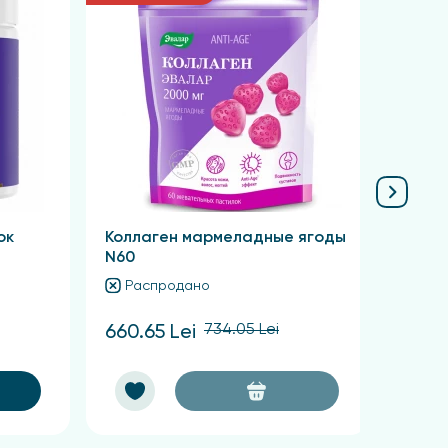
С), нативный коллаген II типа (из
рат магния (антислеживающие агенты),
ок
Коллаген мармеладные ягоды
N60
Распродано
734.05 Lei
660.65 Lei