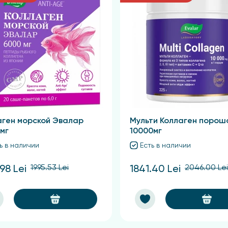
вной добавки к пище.
вая добавка): желатин, L-аскорбиновая кислота (витамин 
ии, экстракт босвелии, аморфный диоксид кремния и стеа
ьциферол.
аген морской Эвалар
Мульти Коллаген порош
мг
10000мг
ь в наличии
Есть в наличии
1995.53 Lei
2046.00 Lei
.98 Lei
1841.40 Lei