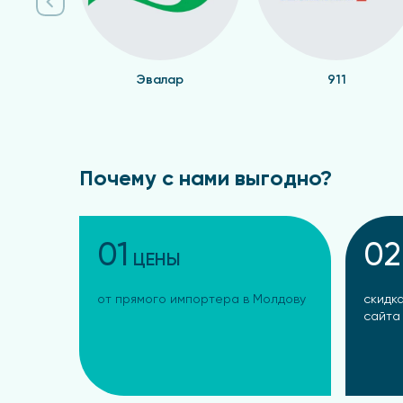
Эвалар
911
Почему с нами выгодно?
01
02
ЦЕНЫ
от прямого импортера в Молдову
скидка
сайта