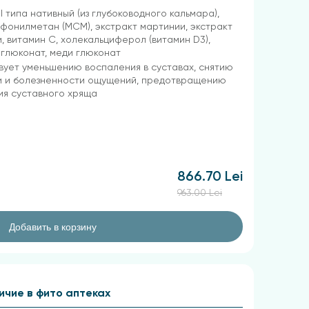
II типа нативный (из глубоководного кальмара),
фонилметан (МСМ), экстракт мартинии, экстракт
, витамин С, холекальциферол (витамин D3),
глюконат, меди глюконат
ует уменьшению воспаления в суставах, снятию
и и болезненности ощущений, предотвращению
ия суставного хряща
866.70 Lei
963.00 Lei
Добавить в корзину
ичие в фито аптеках