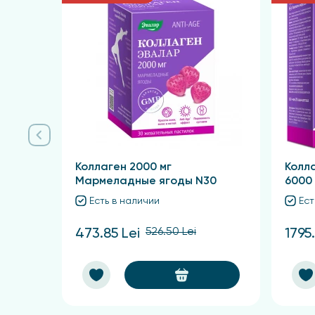
Рекомендуется в качестве биологически акти
Состав
Метилсульфонилметан, оболочка капсулы (пище
глубоководного кальмара), экстракт мартин
глюконат марганца, глюконат меди, холекал
Коллаген 2000 мг
Колл
Мармеладные ягоды N30
6000 
Есть в наличии
Ест
526.50 Lei
473.85 Lei
1795