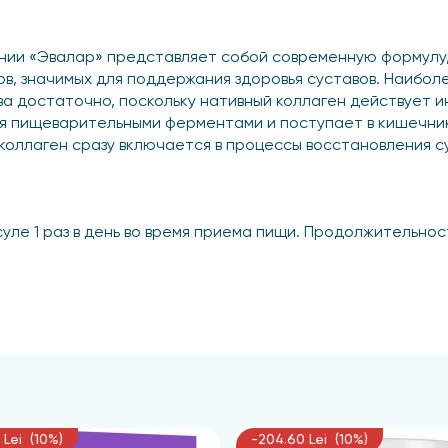
мпании «Эвалар» представляет собой современную формул
ов, значимых для поддержания здоровья суставов. Наибо
ва достаточно, поскольку нативный коллаген действует и
я пищеварительными ферментами и поступает в кишечник
коллаген сразу включается в процессы восстановления с
уле 1 раз в день во время приема пищи. Продолжительност
ов, беременность, период грудного вскармливания. Пер
 Lei (10%)
-204.60 Lei (10%)