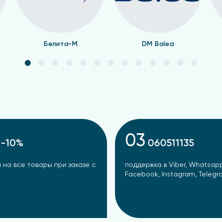
Белита-М
DM Balea
03
-10%
060511135
 на все товары при заказе с
поддержка в Viber, Whatsapp
Facebook, Instagram, Teleg