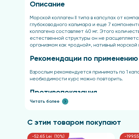
Описание
Морской коллаген II типа в капсулах от ко
глубоководного кальмара и еще 7 компонент
коллагена составляет 40 мг. Этого количест
естественной структуры он не расщепляетс
организмом как «родной», нативный морской 
Рекомендации по применению
Взрослым рекомендуется принимать по 1 капс
необходимости курс можно повторить.
Противопоказания
Читать более
Индивидуальная непереносимость компонент
врача.
С этим товаром покупают
Назначение
-52.65 Lei (10%)
-199.55