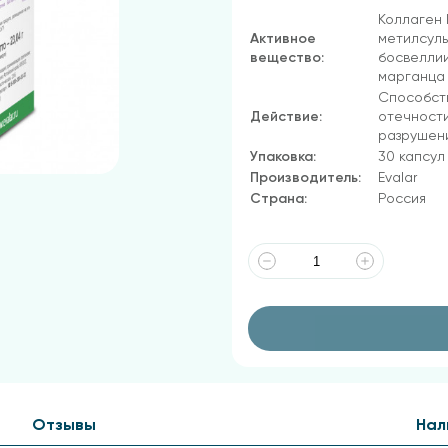
Коллаген 
Активное
метилсуль
вещество:
босвеллии
марганца 
Способств
Действие:
отечност
разрушен
Упаковка:
30 капсул
Производитель:
Evalar
Страна:
Россия
Отзывы
Нал