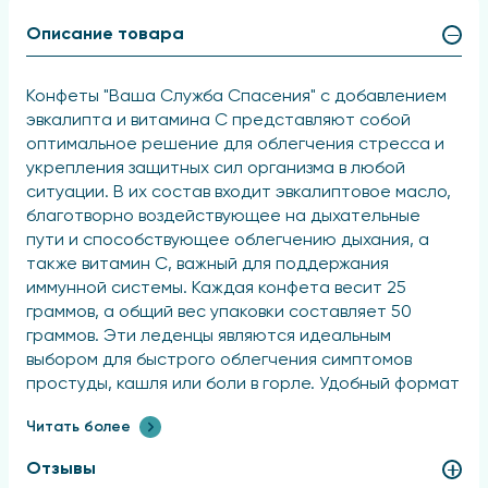
Описание товара
Конфеты "Ваша Служба Спасения" с добавлением
эвкалипта и витамина С представляют собой
оптимальное решение для облегчения стресса и
укрепления защитных сил организма в любой
ситуации. В их состав входит эвкалиптовое масло,
благотворно воздействующее на дыхательные
пути и способствующее облегчению дыхания, а
также витамин С, важный для поддержания
иммунной системы. Каждая конфета весит 25
граммов, а общий вес упаковки составляет 50
граммов. Эти леденцы являются идеальным
выбором для быстрого облегчения симптомов
простуды, кашля или боли в горле. Удобный формат
упаковки позволяет брать их с собой в
Читать более
путешествие или на работу. Вкусные и полезные,
эти конфеты подойдут для всей семьи!
Отзывы