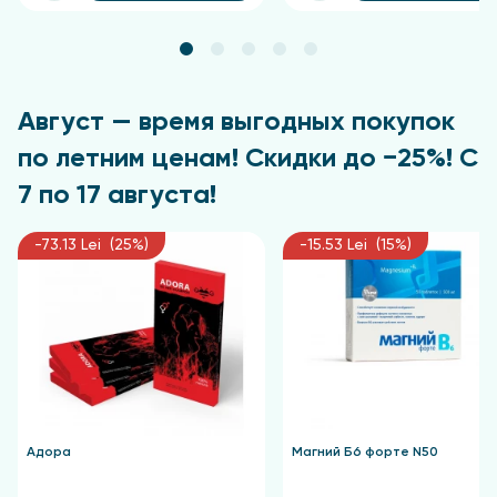
Упаковка и форма выпуска
Леденцы для рассасывания, массой 2,5 г - 50 г.
Август — время выгодных покупок
по летним ценам! Скидки до −25%! С
7 по 17 августа!
-73.13 Lei (25%)
-15.53 Lei (15%)
Адора
Магний Б6 форте N50