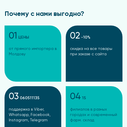
Почему с нами выгодно?
01
02
ЦЕНЫ
-10%
от прямого импортера в
скидка на все товары
Молдову
при заказе с сайта
03
04
060511135
15
поддержка в Viber,
филиалов в разных
Whatsapp, Facebook,
городах и современный
Instagram, Telegram
фарм. склад