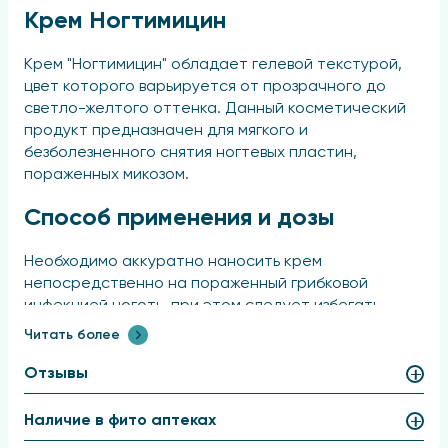
Крем Ногтимицин
Крем "Ногтимицин" обладает гелевой текстурой,
цвет которого варьируется от прозрачного до
светло-желтого оттенка. Данный косметический
продукт предназначен для мягкого и
безболезненного снятия ногтевых пластин,
пораженных микозом.
Способ применения и дозы
Необходимо аккуратно наносить крем
непосредственно на пораженный грибковой
инфекцией ноготь, при этом следует избегать
попадания средства на здоровую кожу,
Читать более
окружающую ногтевую пластину.
Отзывы
Показания
Наличие в фито аптеках
Для обработки ногтей, пораженных грибком.