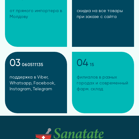
от прямого импортера в
скидка на все товары
Молдову
при заказе с сайта
03
04
060511135
15
поддержка в Viber,
филиалов в разных
Whatsapp, Facebook,
городах и современный
Instagram, Telegram
фарм. склад