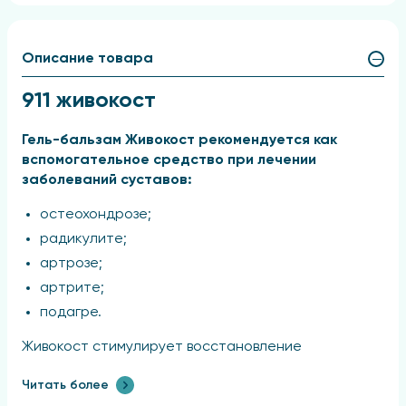
Описание товара
911 живокост
Гель-бальзам Живокост рекомендуется как
вспомогательное средство при лечении
заболеваний суставов:
остеохондрозе;
радикулите;
артрозе;
артрите;
подагре.
Живокост стимулирует восстановление
поврежденных тканей, снимает отечность и
Читать более
мышечный спазм.