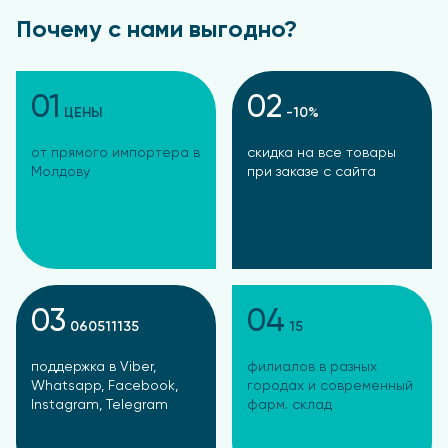
Почему с нами выгодно?
01
02
ЦЕНЫ
-10%
от прямого импортера в
скидка на все товары
Молдову
при заказе с сайта
03
04
060511135
15
поддержка в Viber,
филиалов в разных
Whatsapp, Facebook,
городах и современный
Instagram, Telegram
фарм. склад