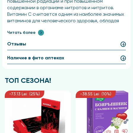
повышенной радиации и при повышенном
содержании в организме нитратов и нитритов.
Витамин С считается одним из наиболее значимых
витаминов для человеческого здоровья, обладая
противовоспалительным и антиаллергическим
Читать более
свойствами, стимулируя производство коллагена,
участвуя в формировании пигмента, нормализуя
Отзывы
проницаемость капилляров и играя важную роль в
углеводном обмене.
Наличие в фито аптеках
Рекомендации по применению
ТОП СЕЗОНА!
Детям в возрасте от 3 до 18 лет рекомендуется
принимать по одной таблетке дважды в день в
период приема пищи. Таблетки следует
-73.13 Lei (25%)
-38.55 Lei (10%)
тщательно пережевывать. Рекомендуемая
продолжительность курса составляет один месяц.
Состав
Сахар, глюкоза, аскорбиновая кислота, стеарат