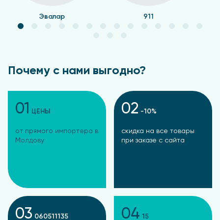
Эвалар
911
Почему с нами выгодно?
01
02
ЦЕНЫ
-10%
от прямого импортера в
скидка на все товары
Молдову
при заказе с сайта
03
04
060511135
15