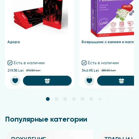
77510, CI 42090, CI 77742, CI 77007, CI 77288, CI
47005:1, CI 77266).
Адора
Боярышник с калием и магние
Есть в наличии
Есть в наличии
219.38 Lei
292.50 Lei
346.95 Lei
385.50 Lei
Популярные категории