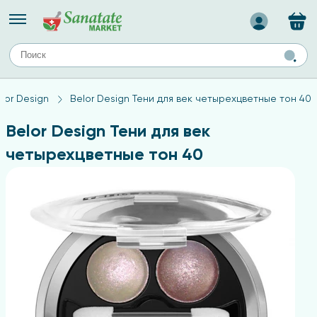
Назад
ЕЙ
А
ТИПЫ КОЖИ
lor Design
Belor Design Тени для век четырехцветные тон 40
ля лица
Средства для комбинированной кожи
с
авов,
Средства для проблемной кожи
Belor Design Тени для век
Средства для жирной кожи
четырехцветные тон 40
Средства для чувствительной кожи
ены
ногтей
и
дов
а
оты мозга