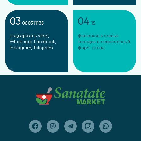
03
04
060511135
15
поддержка в Viber,
филиалов в разных
Whatsapp, Facebook,
городах и современный
Instagram, Telegram
фарм. склад