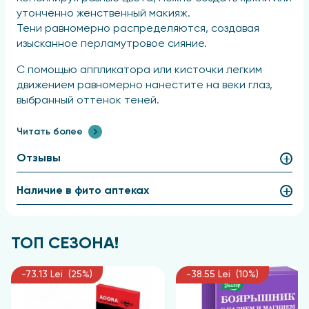
утончённо женственный макияж.
Тени равномерно распределяются, создавая
изысканное перламутровое сияние.
С помощью аппликатора или кисточки легким
движением равномерно нанестите на веки глаз,
выбранный оттенок теней.
Состав
Читать более
Отзывы
Talc, Solanum Tuberosum, Kaolin, Hexyldecanol,
Hexyldecyl Laurate, Dicaprylyl Caprylate, Petrolatum,
Dimethicone, Coconut Kernel Oil, Propylheptyl
Наличие в фито аптеках
Caprylate, Magnesium Stearate, Zinc Stearate,
Cyclopentasiloxane & Dimethiconol, Cetyl Alcohol,
Candelilla Cera, Microcristallina Cera,
ТОП СЕЗОНА!
Phenoxyethanol, Ascorbid Acid, Caprylyl Glycol,
Methyl-paraben, Ethylparaben, Propylparaben,
-73.13 Lei (25%)
-38.55 Lei (10%)
Butylparaben, Isobuthylparaben, Tocopherol, (+/- CI
77019, CI 77891, CI 15850, CI 77491, CI 77492, CI 77499, CI