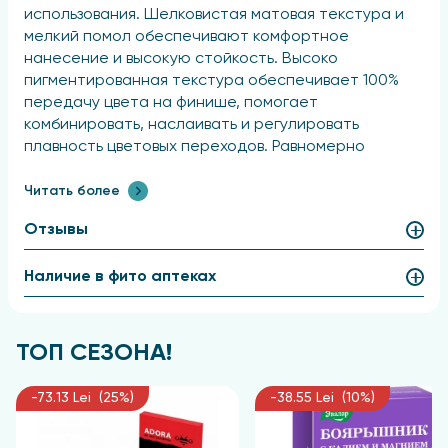
использования. Шелковистая матовая текстура и
мелкий помол обеспечивают комфортное
нанесение и высокую стойкость. Высоко
пигментированная текстура обеспечивает 100%
передачу цвета на финише, помогает
комбинировать, наслаивать и регулировать
плавность цветовых переходов. Равномерно
распределяется по всей поверхности кожи,
хорошо поддается тщательной растушевке в
Читать более
мягкую дымку. Сверхлегкая текстура монотеней
Отзывы
придает ощущение отсутствия макияжа.
Визажисты составили универсальную палитру из
Наличие в фито аптеках
теплых и холодных базовых, а также акцентных
тонов, которая соберет ваш повседневный образ
или дополнит изысканный вечерний выход.
Стильный квадратный кейс с видимостью оттенка
ТОП СЕЗОНА!
подарят эстетическое удовольствие.
Рекомендация: жирному и нависшему типу века
-73.13 Lei (25%)
-38.55 Lei (10%)
рекомендуется наносить тени на базу.
Способ применения