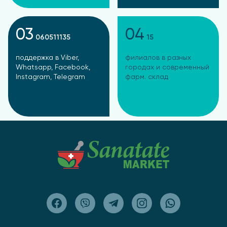
03
04
060511135
15
поддержка в Viber,
филиалов в разных
Whatsapp, Facebook,
городах и современный
Instagram, Telegram
фарм. склад