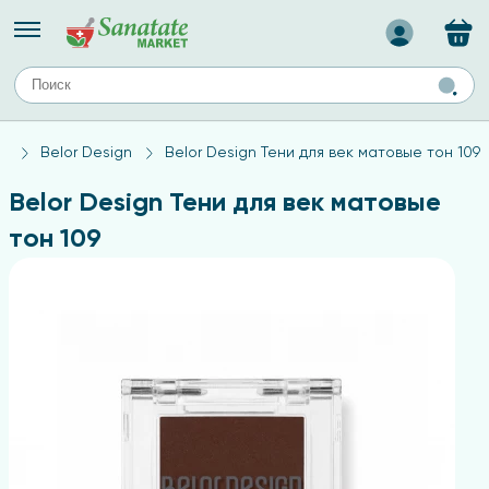
Назад
ЕЙ
А
ТИПЫ КОЖИ
а
Belor Design
Belor Design Тени для век матовые тон 109
ля лица
Средства для комбинированной кожи
с
авов,
Средства для проблемной кожи
Belor Design Тени для век матовые
Средства для жирной кожи
тон 109
Средства для чувствительной кожи
ены
ногтей
и
дов
а
оты мозга