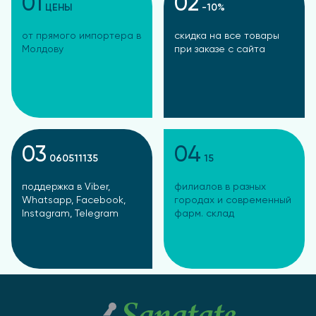
01
02
ЦЕНЫ
-10%
от прямого импортера в
скидка на все товары
Молдову
при заказе с сайта
03
04
060511135
15
поддержка в Viber,
филиалов в разных
Whatsapp, Facebook,
городах и современный
Instagram, Telegram
фарм. склад