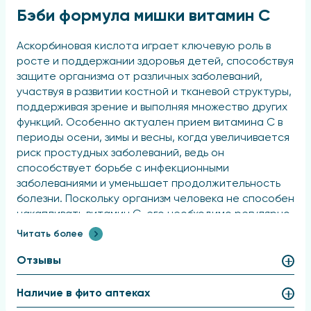
Бэби формула мишки витамин С
Аскорбиновая кислота играет ключевую роль в
росте и поддержании здоровья детей, способствуя
защите организма от различных заболеваний,
участвуя в развитии костной и тканевой структуры,
поддерживая зрение и выполняя множество других
функций. Особенно актуален прием витамина С в
периоды осени, зимы и весны, когда увеличивается
риск простудных заболеваний, ведь он
способствует борьбе с инфекционными
заболеваниями и уменьшает продолжительность
болезни. Поскольку организм человека не способен
накапливать витамин С, его необходимо регулярно
получать с пищей или в виде пищевых добавок,
Читать более
однако зачастую бывает сложно удовлетворить
суточную потребность исключительно за счет
Отзывы
диеты.
Наличие в фито аптеках
Компания "Эвалар" разработала