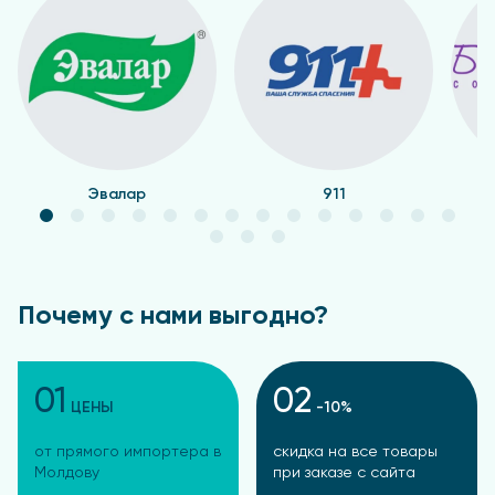
Эвалар
911
Почему с нами выгодно?
01
02
ЦЕНЫ
-10%
от прямого импортера в
скидка на все товары
Молдову
при заказе с сайта