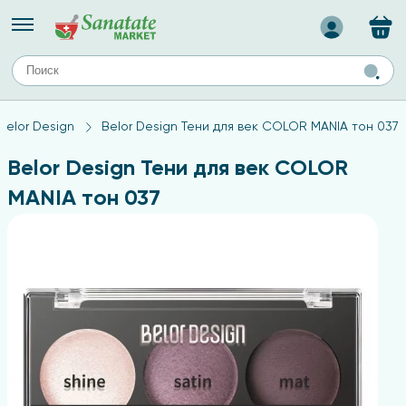
Назад
ЕЙ
А
ТИПЫ КОЖИ
Belor Design
Belor Design Тени для век COLOR MANIA тон 037
ля лица
Средства для комбинированной кожи
с
авов,
Средства для проблемной кожи
Belor Design Тени для век COLOR
Средства для жирной кожи
MANIA тон 037
Средства для чувствительной кожи
ены
ногтей
и
дов
а
оты мозга