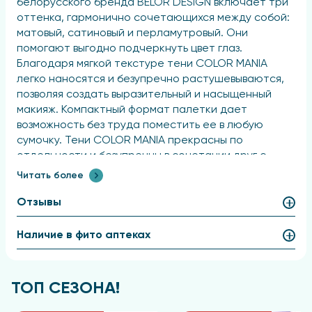
белорусского бренда BELOR DESIGN включает три
оттенка, гармонично сочетающихся между собой:
матовый, сатиновый и перламутровый. Они
помогают выгодно подчеркнуть цвет глаз.
Благодаря мягкой текстуре тени COLOR MANIA
легко наносятся и безупречно растушевываются,
позволяя создать выразительный и насыщенный
макияж. Компактный формат палетки дает
возможность без труда поместить ее в любую
сумочку. Тени COLOR MANIA прекрасны по
отдельности и безупречны в сочетании друг с
другом.
Читать более
Способ применения
Отзывы
Нанесите необходимое количество теней на кожу
Наличие в фито аптеках
век при помощи аппликатора или кисти.
Состав
ТОП СЕЗОНА!
Talc, Octyldodecyl Stearoyl Stearate, Boron Nitride,