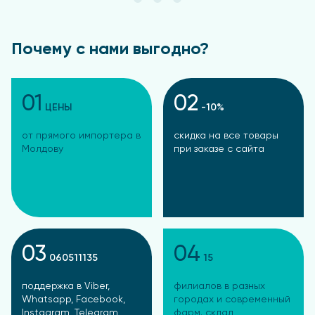
Почему с нами выгодно?
01
02
ЦЕНЫ
-10%
от прямого импортера в
скидка на все товары
Молдову
при заказе с сайта
03
04
060511135
15
поддержка в Viber,
филиалов в разных
Whatsapp, Facebook,
городах и современный
Instagram, Telegram
фарм. склад