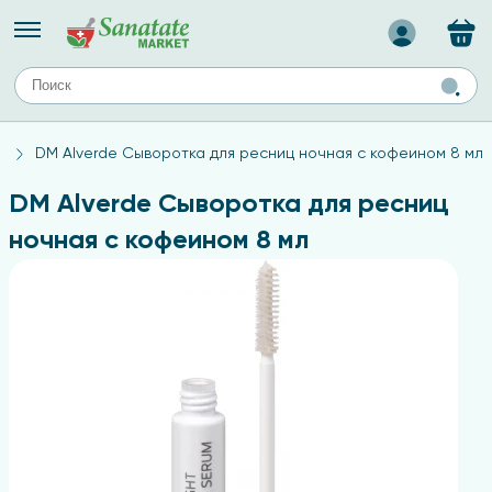
Назад
ЕЙ
А
ТИПЫ КОЖИ
M
DM Alverde Сыворотка для ресниц ночная с кофеином 8 мл
ля лица
Средства для комбинированной кожи
с
авов,
Средства для проблемной кожи
DM Alverde Сыворотка для ресниц
Средства для жирной кожи
ночная с кофеином 8 мл
Средства для чувствительной кожи
ены
ногтей
и
дов
а
оты мозга