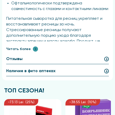
Офтальмологически подтверждена
совместимость с глазами и контактными линзами
Питательная сыворотка для ресниц укрепляет и
восстанавливает ресницы за ночь.
Стрессированные ресницы получают
дополнительную порцию ухода благодаря
экстракту эвгении и маслу жожоба. Продукт, не
оказывающий негативного воздействия на климат,
Читать более
включая упаковку, за которую впоследствии
компенсируются выбросы CO₂ путем поддержки
Отзывы
проекта по защите климата.
Наличие в фито аптеках
Характеристики
Характеристики продукта:
ТОП СЕЗОНА!
эко
-73.13 Lei (25%)
-38.55 Lei (10%)
Предупреждения