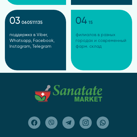
03
04
060511135
15
поддержка в Viber,
филиалов в разных
Whatsapp, Facebook,
городах и современный
Instagram, Telegram
фарм. склад