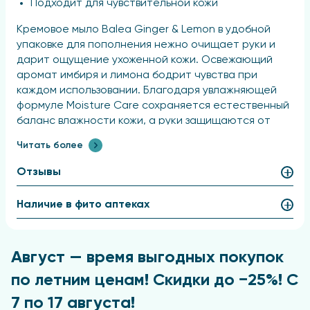
Подходит для чувствительной кожи
Кремовое мыло Balea Ginger & Lemon в удобной
упаковке для пополнения нежно очищает руки и
дарит ощущение ухоженной кожи. Освежающий
аромат имбиря и лимона бодрит чувства при
каждом использовании. Благодаря увлажняющей
формуле Moisture Care сохраняется естественный
баланс влажности кожи, а руки защищаются от
пересушивания. Формула с нейтральным для кожи
Читать более
pH и веганская формула также подходит для
чувствительной кожи.
Отзывы
Характеристики продукта
Наличие в фито аптеках
Тип продукта:
Жидкое мыло
Август — время выгодных покупок
по летним ценам! Скидки до −25%! С
Ароматические ноты:
7 по 17 августа!
Цветочные, шипровые, цитрусовые, фруктовые,