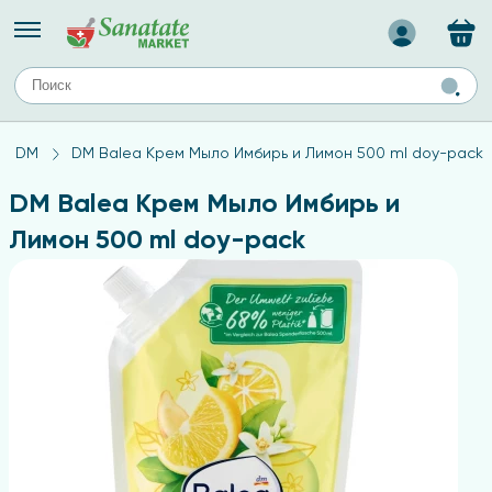
Назад
ЕЙ
А
ТИПЫ КОЖИ
DM
DM Balea Крем Мыло Имбирь и Лимон 500 ml doy-pack
ля лица
Средства для комбинированной кожи
с
авов,
Средства для проблемной кожи
DM Balea Крем Мыло Имбирь и
Средства для жирной кожи
Лимон 500 ml doy-pack
Средства для чувствительной кожи
ены
ногтей
и
дов
а
оты мозга