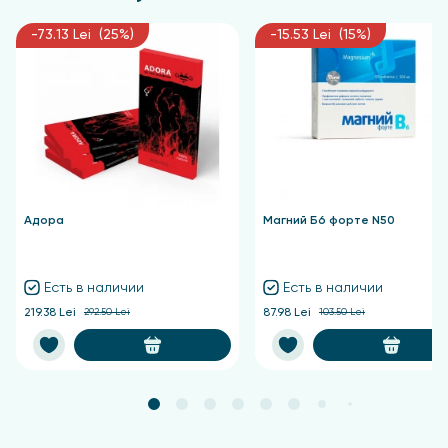
древесные
-73.13 Lei (25%)
-15.53 Lei (15%)
Область применения:
Тело
Текстура / Консистенция / Нанесение:
Жидкое
Тип кожи:
Адора
Магний Б6 форте N50
Все типы кожи, Чувствительная, Жирная,
Смешанная, Нормальная
Есть в наличии
Есть в наличии
Свойства продукта:
219.38 Lei
292.50 Lei
87.98 Lei
103.50 Lei
Без парабенов, Без красителей, Без парафинов /
минеральных масел, Без наночастиц, pH-
нейтральный для кожи
Состав