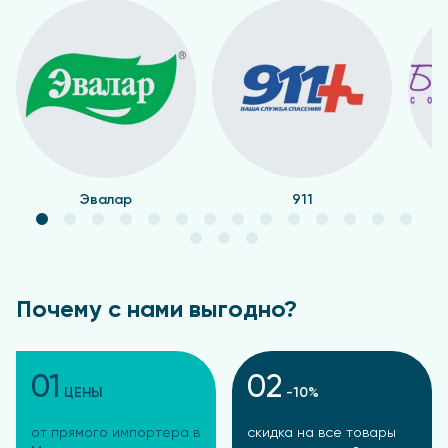
Эвалар
911
Почему с нами выгодно?
01
02
ЦЕНЫ
-10%
от прямого импортера в
скидка на все товары