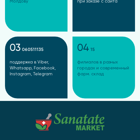
Молдову
при заказе с сайта
03
04
060511135
15
поддержка в Viber,
филиалов в разных
Whatsapp, Facebook,
городах и современный
Instagram, Telegram
фарм. склад