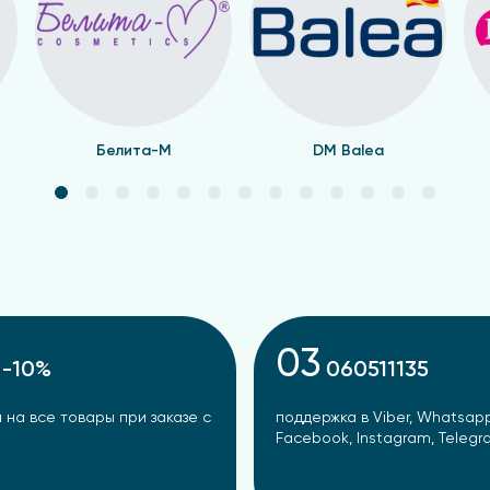
Белита-М
DM Balea
03
-10%
060511135
 на все товары при заказе с
поддержка в Viber, Whatsapp
Facebook, Instagram, Teleg