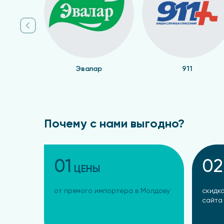
Эвалар
911
Почему с нами выгодно?
01
02
ЦЕНЫ
от прямого импортера в Молдову
скидка
сайта