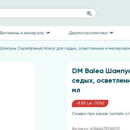
Витамины и минералы
Дерматокосметика
Шампунь Серебряный блеск для седых, осветленных и мелирован
DM Balea Шампун
седых, осветлен
мл
-8.85 Lei (10%)
Скидка при заказе онлайн от
Артикул: 4066447806809