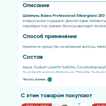
Описание
Шампунь Balea Professional Silberglanz 25
и кератином содержит фиолетовые пигменты
серебристое сияние. Волосы выглядят более
Способ применения
Нанесите средство на влажные волосы, мягко
Состав
Аqua, Sodium Laureth Sulfate, Cocamidopropyl B
Guar Hydroxypropyltrimonium Chloride, Sodium C
60730
Читать более
С этим товаром покупают