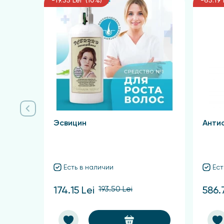
-19.35 Lei (10%)
-65.19 
Эсвицин
Анти
Есть в наличии
Ест
193.50 Lei
174.15 Lei
586.7