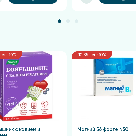
Lei (10%)
-10.35 Lei (10%)
ышник с калием и
Магний Б6 форте N50
ием