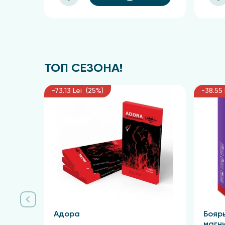
ТОП СЕЗОНА!
-73.13 Lei (25%)
-38.55 
Адора
Бояр
магн