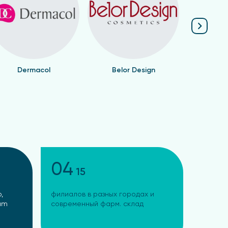
Dermacol
Belor Design
Валент
04
15
,
филиалов в разных городах и
ram
современный фарм. склад