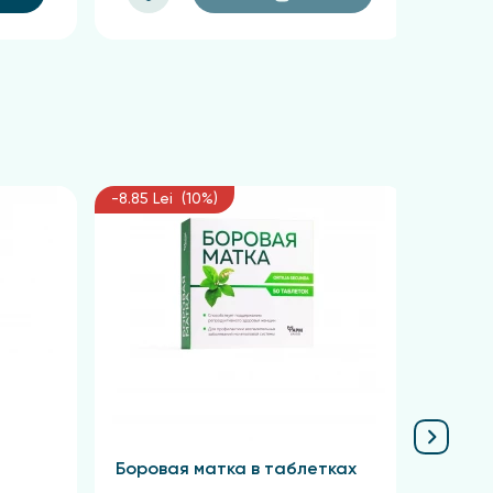
-8.85 Lei (10%)
-6.75 L
Боровая матка в таблетках
Крас