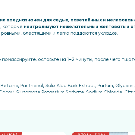
0 мл предназначен для седых, осветлённых и мелирован
, которые
нейтрализуют нежелательный желтоватый о
 ровными, блестящими и легко поддаются укладке.
 помассируйте, оставьте на 1–2 минуты, после чего тща
etaine, Panthenol, Salix Alba Bark Extract, Parfum, Glycer
ocoyl Glutamate Potassium Sorbate, Sodium Chloride, Citric 