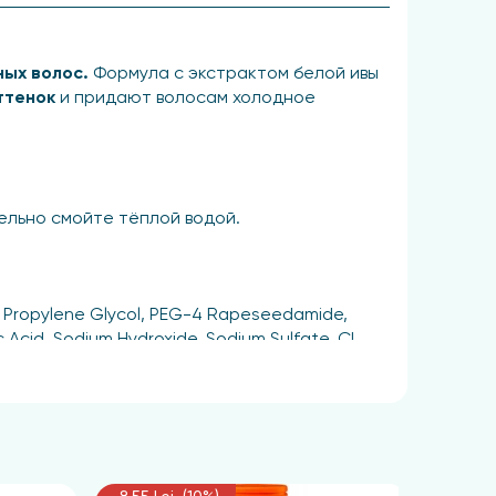
ных волос.
Формула с экстрактом белой ивы
ттенок
и придают волосам холодное
тельно смойте тёплой водой.
in, Propylene Glycol, PEG-4 Rapeseedamide,
Acid, Sodium Hydroxide, Sodium Sulfate, CI