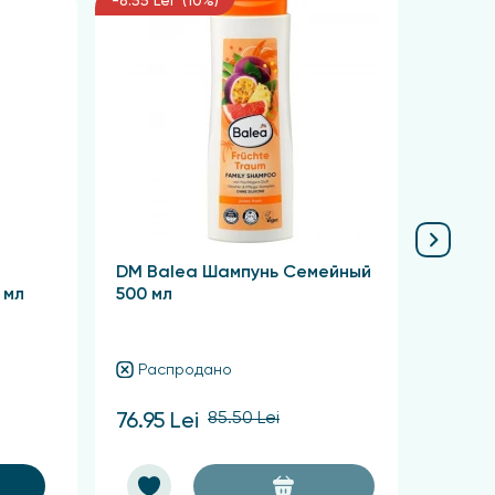
-8.55 Lei (10%)
-6.75 L
DM Balea Шампунь Семейный
DM Ba
 мл
500 мл
Шамп
чувст
300 м
Распродано
Ра
85.50 Lei
76.95 Lei
60.75