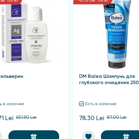
Lei (10%)
-8.70 Lei (10%)
сильверин
DM Balea Шампунь для
глубокого очищения 250
ь в наличии
Есть в наличии
651.90 Lei
87.00 Lei
1 Lei
78.30 Lei