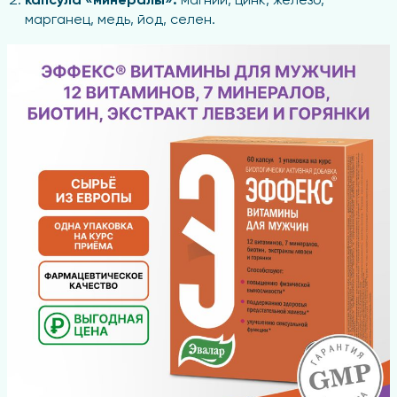
капсула «минералы»:
магний, цинк, железо,
марганец, медь, йод, селен.