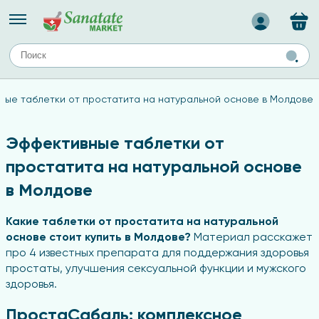
Назад
ЕЙ
А
ТИПЫ КОЖИ
ые таблетки от простатита на натуральной основе в Молдове
ля лица
Средства для комбинированной кожи
с
авов,
Средства для проблемной кожи
Эффективные таблетки от
Средства для жирной кожи
простатита на натуральной основе
Средства для чувствительной кожи
в Молдове
ены
Какие таблетки от простатита на натуральной
основе стоит купить в Молдове?
Материал расскажет
ногтей
про 4 известных препарата для поддержания здоровья
и
дов
а
простаты, улучшения сексуальной функции и мужского
здоровья.
оты мозга
ПростаСабаль: комплексное