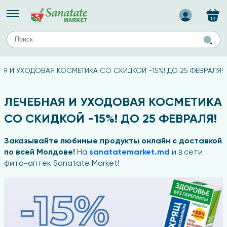
Назад
ЕЙ
А
ТИПЫ КОЖИ
АЯ И УХОДОВАЯ КОСМЕТИКА СО СКИДКОЙ -15%! ДО 25 ФЕВРАЛЯ!
ля лица
Средства для комбинированной кожи
с
авов,
Средства для проблемной кожи
ЛЕЧЕБНАЯ И УХОДОВАЯ КОСМЕТИКА
Средства для жирной кожи
СО СКИДКОЙ -15%! ДО 25 ФЕВРАЛЯ!
Средства для чувствительной кожи
ены
Заказывайте любимые продукты онлайн с доставкой
по всей Молдове!
На
sanatatemarket.md
и в сети
фито-аптек Sanatate Market!
ногтей
и
дов
а
оты мозга