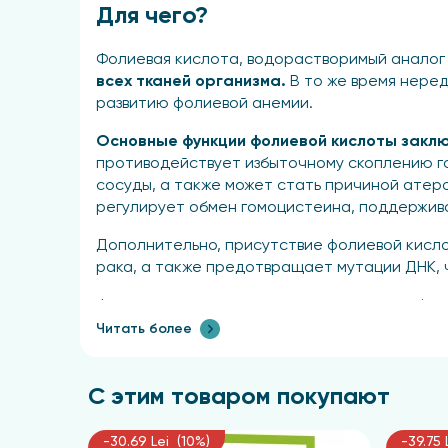
Для чего?
Фолиевая кислота, водорастворимый аналог 
всех тканей организма.
В то же время нере
развитию фолиевой анемии.
Основные функции фолиевой кислоты заклю
противодействует избыточному скоплению г
сосуды, а также может стать причиной атер
регулирует обмен гомоцистеина, поддержива
Дополнительно, присутствие фолиевой кисло
рака, а также предотвращает мутации ДНК, 
Фолиевая кислота также важна для метаболи
соединений. Она влияет на производство сер
Читать более
Альцгеймера, деменции и других когнитивных
В заключение, фолиевая кислота помогает р
С этим товаром покупают
определенных фармацевтических препарато
-30.69 Lei (10%)
-39.75 