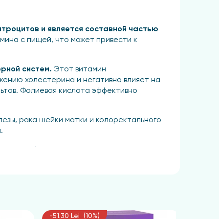
итроцитов и является составной частью
ина с пищей, что может привести к
рной систем.
Этот витамин
жению холестерина и негативно влияет на
льтов. Фолиевая кислота эффективно
лезы, рака шейки матки и колоректального
.
кислот, белков и других существенных
мозга, уменьшая риск возникновения болезни
ежелательные эффекты от приема
-51.30 Lei (10%)
-8.85 L