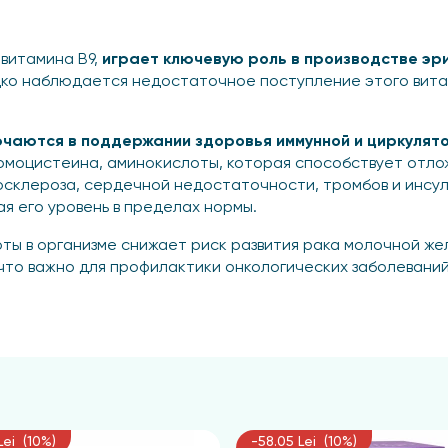
витамина B9,
играет ключевую роль в производстве эр
дко наблюдается недостаточное поступление этого витам
чаются в поддержании здоровья иммунной и циркулято
омоцистеина, аминокислоты, которая способствует отло
осклероза, сердечной недостаточности, тромбов и инсу
я его уровень в пределах нормы.
ты в организме снижает риск развития рака молочной же
что важно для профилактики онкологических заболеваний
ческих процессов, участвуя в синтезе адреналина, амино
отонина, что способствует здоровью нервной системы и 
 нарушений.
егулировать гликемический индекс крови и уменьшать н
в.
Lei (10%)
-58.05 Lei (10%)