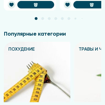
Исследования показывают, что прием коллагена в
нужных количествах поддерживает
соединительные ткани, улучшает кожу, суставы,
связки и кости, и повышает подвижность суставов,
делая нас моложе, красивее и позволяя вести
активный образ жизни.
Популярные категории
Форма выпуска
ПОХУДЕНИЕ
ТРАВЫ И Ч
Таблетки
Подробнее
Подробнее
Состав
Содержание в 6 таблетках (суточном приеме)
Гидролизованный коллаген
6000 мг
Витамин С
60 мг