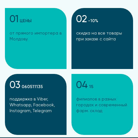
применением рекомендуется
проконсультироваться с врачом.
01
02
ЦЕНЫ
-10%
от прямого импортера в
скидка на все товары
Молдову
при заказе с сайта
03
04
060511135
15
поддержка в Viber,
филиалов в разных
Whatsapp, Facebook,
городах и современный
Instagram, Telegram
фарм. склад