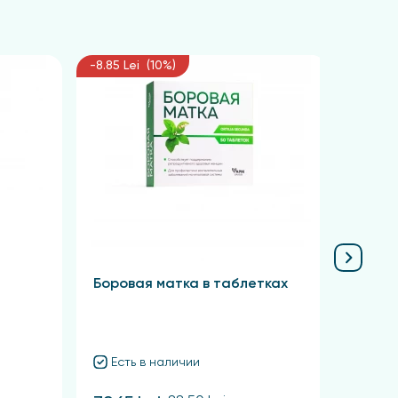
-8.85 Lei (10%)
-6.75 L
Боровая матка в таблетках
Крас
Есть в наличии
Ест