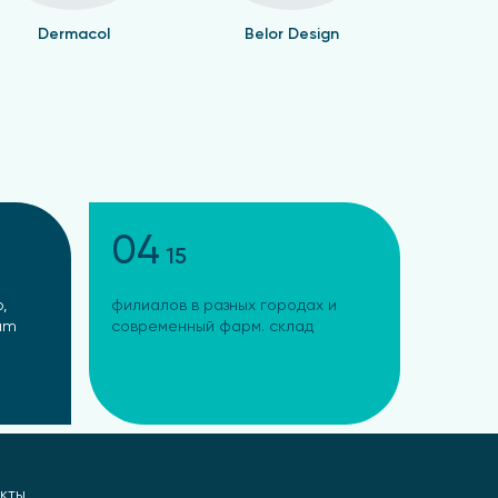
Dermacol
Belor Design
Валент
04
15
,
филиалов в разных городах и
ram
современный фарм. склад
кты