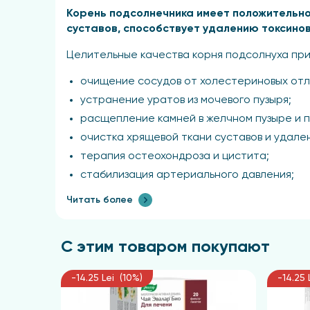
Корень подсолнечника имеет положительно
суставов, способствует удалению токсинов
Целительные качества корня подсолнуха пр
очищение сосудов от холестериновых отл
устранение уратов из мочевого пузыря;
расщепление камней в желчном пузыре и п
очистка хрящевой ткани суставов и удале
терапия остеохондроза и цистита;
стабилизация артериального давления;
облегчение головных и сердечных болей;
Читать более
детоксикация организма.
Рекомендации по приготовле
С этим товаром покупают
Одну столовую ложку (5 граммов) заливают о
-14.25 Lei (10%)
-14.25 
Взрослым рекомендуется принимать по одной
необходимости можно провести повторный к