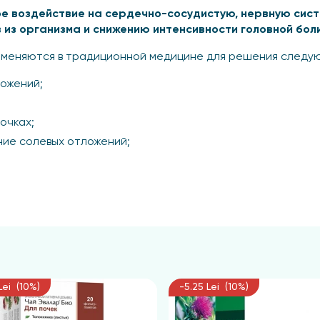
е воздействие на сердечно-сосудистую, нервную сист
 из организма и снижению интенсивности головной бол
именяются в традиционной медицине для решения следу
ожений;
очках;
ние солевых отложений;
нию и употреблению
дним стаканом кипящей воды (200 мл), настаивают в течен
Lei (10%)
-5.25 Lei (10%)
 трети стакана трижды в день в период приема пищи. Ку
урс.