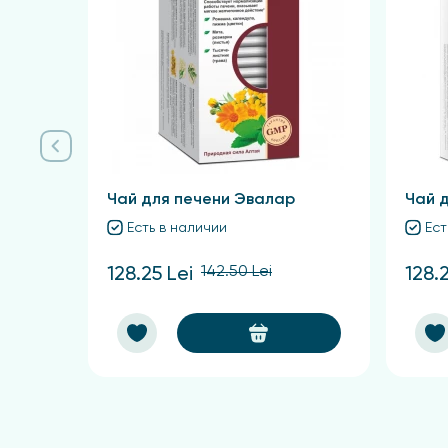
Корень подсолнечника купить 
В нашей фито аптеке вы можете купить корен
Кишинев, Орхей, Бельцы, Кагул, Комрат, Теле
Чай для печени Эвалар
Чай 
Есть в наличии
Ест
142.50 Lei
128.25 Lei
128.2