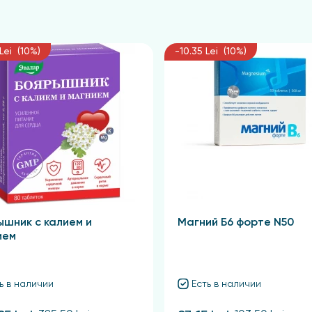
Lei (10%)
-10.35 Lei (10%)
ышник с калием и
Магний Б6 форте N50
ием
ь в наличии
Есть в наличии