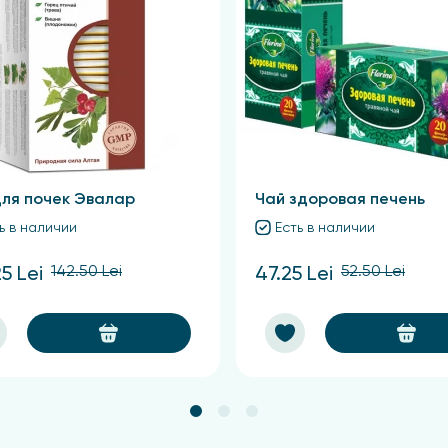
в фито аптеке
ь подсолнечника по цене от прямого импортера в Молдов
нешты, Унгены.
для почек Эвалар
Чай здоровая печень
ь в наличии
Есть в наличии
142.50 Lei
52.50 Lei
5 Lei
47.25 Lei