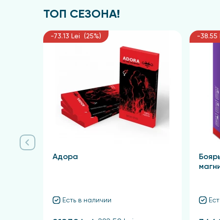
ТОП СЕЗОНА!
-73.13 Lei (25%)
-38.55 
Адора
Бояр
магн
Есть в наличии
Ест