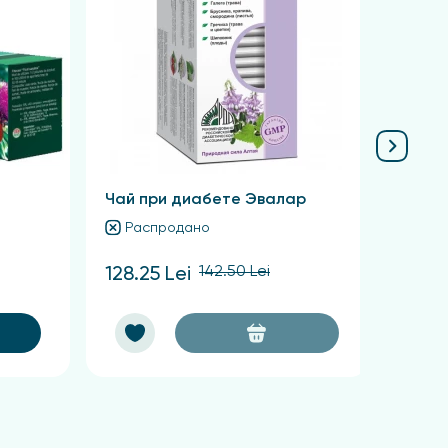
у. Филиалы во многих городах страны:
Чай при диабете Эвалар
Имби
Распродано
Ра
142.50 Lei
128.25 Lei
119.9