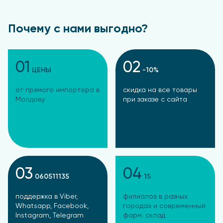
Почему с нами выгодно?
01
02
ЦЕНЫ
-10%
от прямого импортера в
скидка на все товары
Молдову
при заказе с сайта
03
04
060511135
15
поддержка в Viber,
филиалов в разных
Whatsapp, Facebook,
городах и современный
Instagram, Telegram
фарм. склад