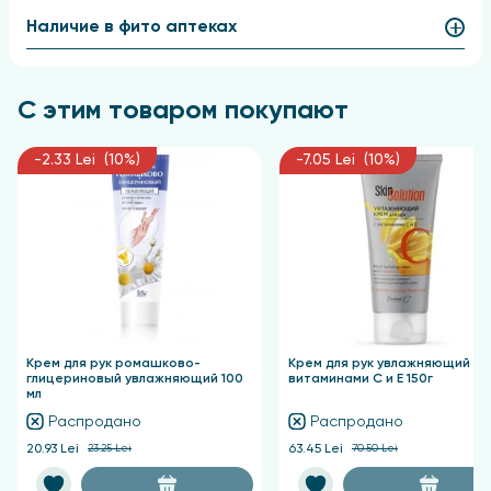
Применение
Наличие в фито аптеках
Нанесите незначительное количество крема на
предварительно очищенную кожу рук, выполняя
С этим товаром покупают
легкие массажные движения.
-2.33 Lei (10%)
-7.05 Lei (10%)
Крем для рук ромашково-
Крем для рук увлажняющий с
глицериновый увлажняющий 100
витаминами С и Е 150г
мл
Распродано
Распродано
20.93 Lei
23.25 Lei
63.45 Lei
70.50 Lei