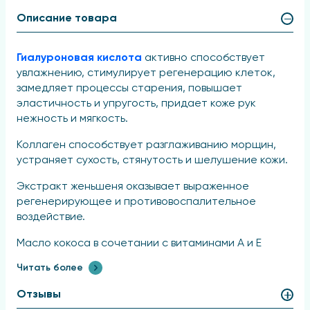
Описание товара
Гиалуроновая кислота
активно способствует
увлажнению, стимулирует регенерацию клеток,
замедляет процессы старения, повышает
эластичность и упругость, придает коже рук
нежность и мягкость.
Коллаген способствует разглаживанию морщин,
устраняет сухость, стянутость и шелушение кожи.
Экстракт женьшеня оказывает выраженное
регенерирующее и противовоспалительное
воздействие.
Масло кокоса в сочетании с витаминами А и Е
интенсивно питает кожу, обладает эффективным
Читать более
смягчающим действием и стимулирует процессы
ее обновления.
Отзывы