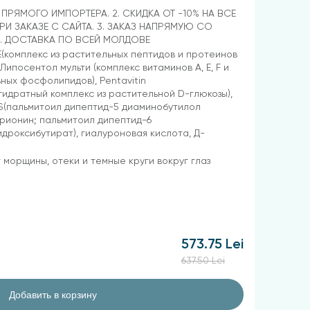
Т ПРЯМОГО ИМПОРТЕРА. 2. СКИДКА ОТ -10% НА ВСЕ
РИ ЗАКАЗЕ С САЙТА. 3. ЗАКАЗ НАПРЯМУЮ СО
4. ДОСТАВКА ПО ВСЕЙ МОЛДОВЕ
комплекс из растительных пептидов и протеинов
 Липосентол мульти (комплекс витаминов A, E, F и
ных фосфолипидов), Pentavitin
гидратный комплекс из растительной D-глюкозы),
S(пальмитоил дипептид-5 диаминобутилол
рионин; пальмитоил дипептид-6
дроксибутират), гиалуроновая кислота, Д-
 морщины, отеки и темные круги вокруг глаз
573.75 Lei
637.50 Lei
Добавить в корзину