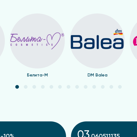
Белита-М
DM Balea
03
-10%
060511135