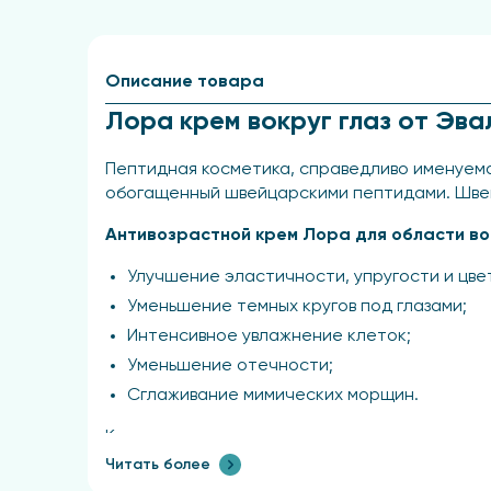
Описание товара
Лора крем вокруг глаз от Эва
Пептидная косметика, справедливо именуема
обогащенный швейцарскими пептидами. Швей
Антивозрастной крем Лора для области в
Улучшение эластичности, упругости и цве
Уменьшение темных кругов под глазами;
Интенсивное увлажнение клеток;
Уменьшение отечности;
Сглаживание мимических морщин.
Клинические исследования с участием женщи
снижает количество морщин и оказывает ом
Читать более