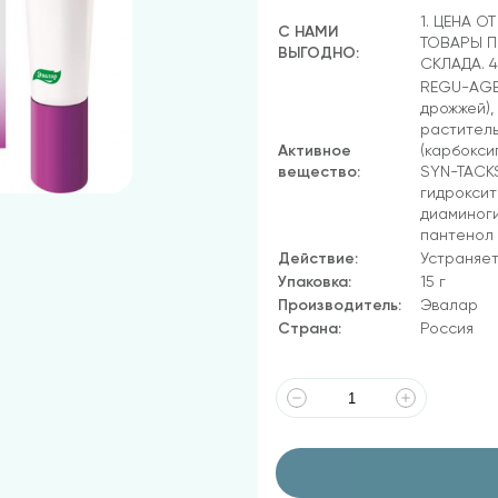
1. ЦЕНА О
С НАМИ
ТОВАРЫ П
ВЫГОДНО:
СКЛАДА. 
REGU-AGE(
дрожжей),
раститель
Активное
(карбокси
вещество:
SYN-TACK
гидроксит
диаминоги
пантенол
Действие:
Устраняет
Упаковка:
15 г
Производитель:
Эвалар
Страна:
Россия