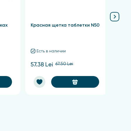
утром и вечером.
ках
Красная щетка таблетки N50
Сабел
Есть в наличии
Ест
67.50 Lei
57.38 Lei
62.48