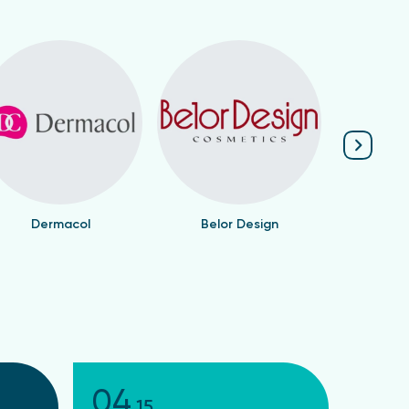
Dermacol
Belor Design
Валент
04
15