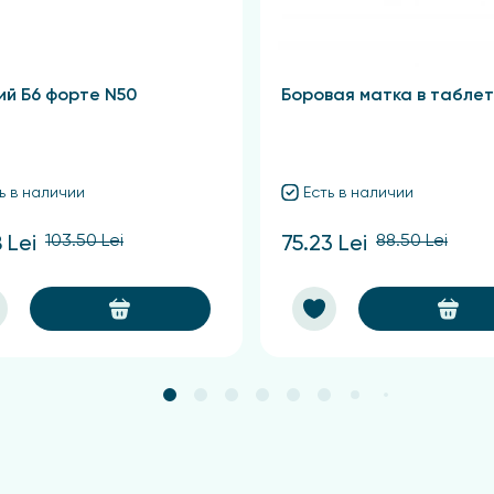
 кожу вокруг глаз легкими похлопывающими движениями 
ий Б6 форте N50
Боровая матка в таблет
дств серии «Лора».
ь в наличии
Есть в наличии
компонентов.
103.50 Lei
88.50 Lei
 Lei
75.23 Lei