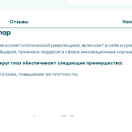
Отзывы
Нал
лар
я косметологической революцией, включает в себя и кре
цария, признана лидером в сфере инновационных научны
округ глаз обеспечивает следующие преимущества:
та кожи, повышение ее плотности;
н в возрастной категории 55-65 лет продемонстрировал
олаживающее воздействие.