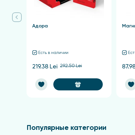
Рекомендации по применению
Крем наносить на предварительно очищенную
Адора
Магн
Рекомендуется комплексное применение сре
Противопоказания
Есть в наличии
Ест
Возможна индивидуальная непереносимость 
292.50 Lei
219.38 Lei
87.98
Популярные категории