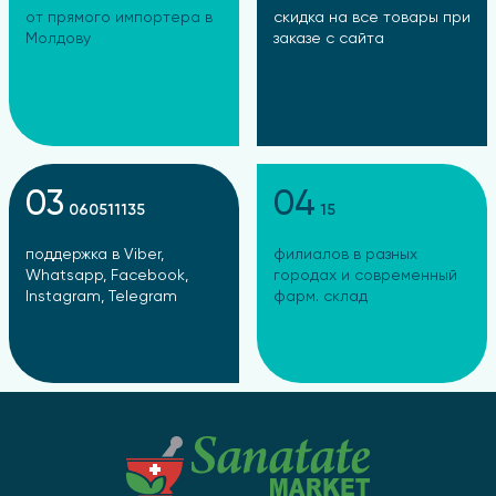
пищи и шлаки из кишечника. Это создаёт ощущение
от прямого импортера в
скидка на все товары при
лёгкости и способствует уменьшению объёмов живота.
Молдову
заказе с сайта
Однако
сенну
важно применять курсами, а не
постоянно.
Хвощ полевой
Богат кремнием и минеральными солями. Обладает
мочегонным эффектом, устраняет отёки и помогает
03
04
060511135
15
снизить вес за счёт уменьшения количества жидкости в
тканях. Дополнительно укрепляет волосы и ногти.
поддержка в Viber,
филиалов в разных
Whatsapp, Facebook,
городах и современный
Мята
Instagram, Telegram
фарм. склад
Дарит напитку приятный аромат, успокаивает нервную
систему и снимает спазмы желудка. Мята снижает
желание перекусывать на фоне стресса и улучшает
пищеварение.
Имбирь
Имеет согревающий эффект, ускоряет