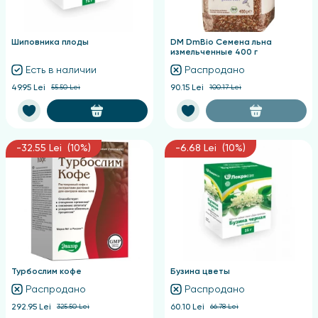
Шиповника плоды
DM DmBio Семена льна
измельченные 400 г
Есть в наличии
Распродано
49.95 Lei
55.50 Lei
90.15 Lei
100.17 Lei
-32.55 Lei (10%)
-6.68 Lei (10%)
Турбослим кофе
Бузина цветы
Распродано
Распродано
292.95 Lei
325.50 Lei
60.10 Lei
66.78 Lei