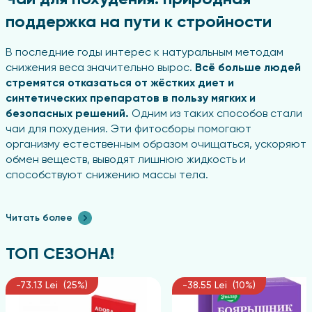
поддержка на пути к стройности
В последние годы интерес к натуральным методам
снижения веса значительно вырос.
Всё больше людей
стремятся отказаться от жёстких диет и
синтетических препаратов в пользу мягких и
безопасных решений.
Одним из таких способов стали
чаи для похудения. Эти фитосборы помогают
организму естественным образом очищаться, ускоряют
обмен веществ, выводят лишнюю жидкость и
способствуют снижению массы тела.
Многие задаются вопросом: действительно ли такие
чаи работают? Ответ кроется в их составе. Каждое
Читать более
растение, входящее в сбор, обладает уникальными
свойствами, а вместе они образуют комплексное
ТОП СЕЗОНА!
действие. Давайте разберёмся подробнее.
-73.13 Lei (25%)
-38.55 Lei (10%)
Чаи для похудения: что это такое?