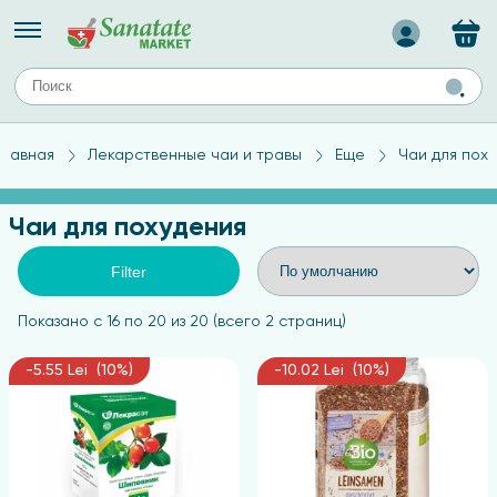
Назад
ЕЙ
А
ТИПЫ КОЖИ
Главная
Лекарственные чаи и травы
Еще
Чаи для пох
ля лица
Средства для комбинированной кожи
с
авов,
Средства для проблемной кожи
Чаи для похудения
Средства для жирной кожи
Средства для чувствительной кожи
Filter
ены
Показано с 16 по 20 из 20 (всего 2 страниц)
-5.55 Lei (10%)
-10.02 Lei (10%)
ногтей
и
дов
а
оты мозга