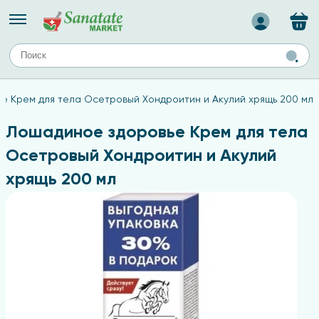
Назад
ЕЙ
А
ТИПЫ КОЖИ
е Крем для тела Осетровый Хондроитин и Акулий хрящь 200 мл
ля лица
Средства для комбинированной кожи
с
авов,
Средства для проблемной кожи
Лошадиное здоровье Крем для тела
Средства для жирной кожи
Осетровый Хондроитин и Акулий
Средства для чувствительной кожи
хрящь 200 мл
ены
ногтей
и
дов
а
оты мозга