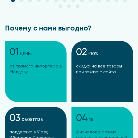
Почему с нами выгодно?
01
02
ЦЕНЫ
-10%
от прямого импортера в
скидка на все товары
Молдову
при заказе с сайта
03
04
060511135
15
поддержка в Viber,
филиалов в разных
Whatsapp, Facebook,
городах и современный