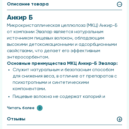
Описание товара
Анкир Б
Микрокристаллическая целлюлоза (МКЦ) Анкир-Б
от компании Эвалар является натуральным
источником пищевых волокон, обладающим
высокими детоксикационными и адсорбционными
свойствами, что делает его эффективным
энтеросорбентом.
Основные преимущества МКЦ Анкир-Б Эвалар:
Служит натуральным и безопасным способом
для снижения веса, в отличие от препаратов с
психотропными и синтетическими
компонентами.
Пищевые волокна не содержат калорий и
способствуют длительному ощущению
Читать более
насыщения.
Консистентно высокое качество продукции и
Отзывы
доверие миллионов потребителей.