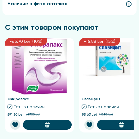
Применение МКЦ Анкир-Б
Наличие в фито аптеках
способствует
Уменьшению ощущения голода;
С этим товаром покупают
Уменьшению объема потребляемой пищи;
Предупреждению переедания;
-65.70 Lei (10%)
-16.88 Lei (15%)
Эффективному снижению веса;
Поддержанию здоровья кишечника;
Нормализации стула;
Детоксикации организма.
Анкир Б для похудения
Важность пищевых волокон:
Пищевые волокна, составляющие клеточные
Фибралакс
Слабифит
стенки растений, имеют важное значение для
Есть в наличии
Есть в наличии
функционирования желудочно-кишечного тракта и
591.30 Lei
657.00 Lei
95.63 Lei
112.50 Lei
поддержания благоприятной микрофлоры
кишечника, что способствует общему здоровью,
очищению организма и уменьшению жировых