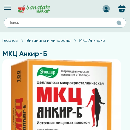
Назад
ЕЙ
А
ТИПЫ КОЖИ
Главная
Витамины и минералы
МКЦ Анкир-Б
ля лица
Средства для комбинированной кожи
с
авов,
Средства для проблемной кожи
МКЦ Анкир-Б
Средства для жирной кожи
Средства для чувствительной кожи
ены
ногтей
и
дов
а
оты мозга