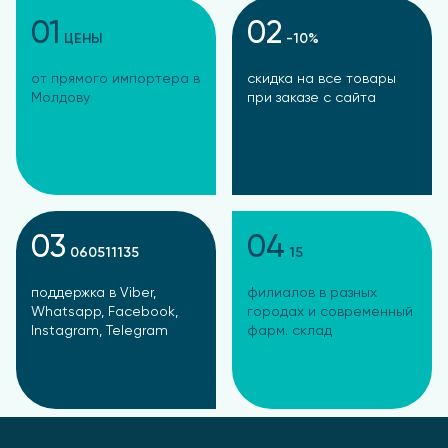
01
02
ЦЕНЫ
-10%
от прямого импортера в
скидка на все товары
Молдову
при заказе с сайта
03
04
060511135
15
поддержка в Viber,
филиалов в разных
Whatsapp, Facebook,
городах и современный
Instagram, Telegram
фарм. склад