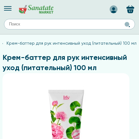
Назад
ЕЙ
А
ТИПЫ КОЖИ
Крем-баттер для рук интенсивный уход (питательный) 100 мл
ля лица
Средства для комбинированной кожи
с
авов,
Средства для проблемной кожи
Крем-баттер для рук интенсивный
Средства для жирной кожи
уход (питательный) 100 мл
Средства для чувствительной кожи
ены
ногтей
и
дов
а
оты мозга