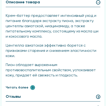
Описание товара
Крем-баттер предоставляет интенсивный уход и
питание благодаря экстракту пиона, экстракту
центеллы азиатской, ниацинамиду, а также
питательному комплексу, состоящему из масла ши
и кокосового масла.
Центелла азиатская эффективно борется с
признаками старения и снижением эластичности
кожи.
Пион обладает выраженным
противовоспалительным свойством, успокаивает
кожу, придает ей свежесть и гладкость.
Ниацинамид способствует увлажнению, устраняет
Читать более
шелушение, раздражение и покраснение, а также
укрепляет ногтевую пластину.
Отзывы
Масла ши и кокоса глубоко питают, способствуют