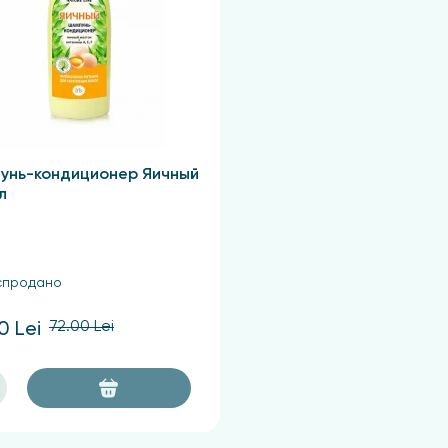
унь-кондиционер Яичный
л
спродано
72.00 Lei
0 Lei