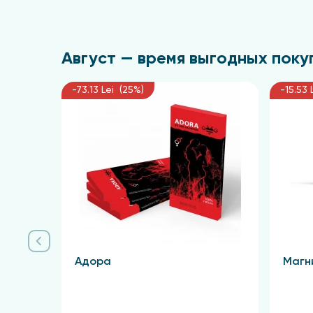
Август — время выгодных покуп
-73.13 Lei (25%)
-15.53 
Адора
Магн