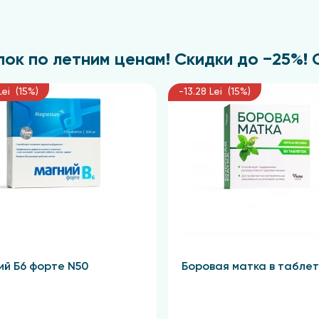
ок по летним ценам! Скидки до −25%! С 
Lei (15%)
-13.28 Lei (15%)
ий Б6 форте N50
Боровая матка в таблет