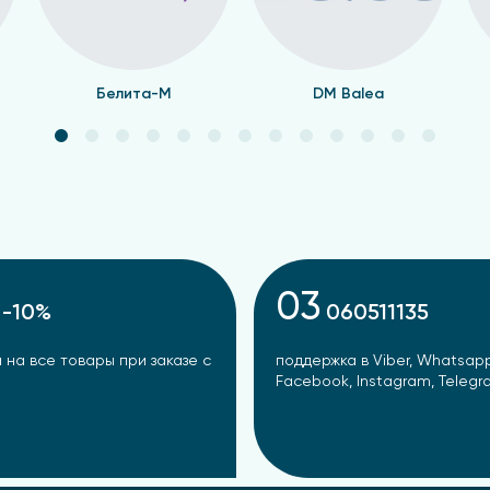
Белита-М
DM Balea
03
-10%
060511135
 на все товары при заказе с
поддержка в Viber, Whatsapp
Facebook, Instagram, Teleg