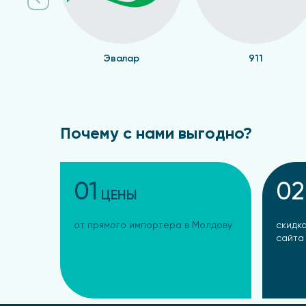
Эвалар
911
Почему с нами выгодно?
01
02
ЦЕНЫ
от прямого импортера в Молдову
скидка
сайта