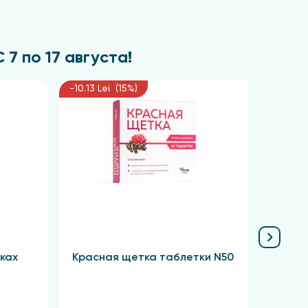
7 по 17 августа!
-10.13 Lei (15%)
-11.03 
ках
Красная щетка таблетки N50
Сабел