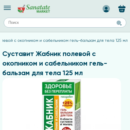
Назад
ЕЙ
А
ТИПЫ КОЖИ
левой с окопником и сабельником гель-бальзам для тела 125 мл
ля лица
Средства для комбинированной кожи
с
авов,
Средства для проблемной кожи
Суставит Жабник полевой с
Средства для жирной кожи
окопником и сабельником гель-
Средства для чувствительной кожи
бальзам для тела 125 мл
ены
ногтей
и
дов
а
оты мозга