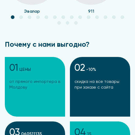
Эвалар
911
Почему с нами выгодно?
01
02
ЦЕНЫ
-10%
от прямого импортера в
скидка на все товары
Молдову
при заказе с сайта
03
04
060511135
15