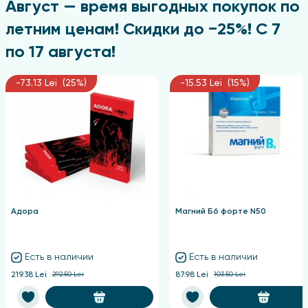
Август — время выгодных покупок по
летним ценам! Скидки до −25%! С 7
по 17 августа!
-73.13 Lei (25%)
-15.53 Lei (15%)
Адора
Магний Б6 форте N50
Есть в наличии
Есть в наличии
219.38 Lei
292.50 Lei
87.98 Lei
103.50 Lei