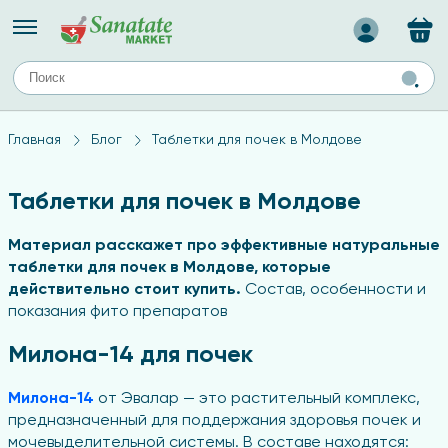
Назад
ЕЙ
А
ТИПЫ КОЖИ
Главная
Блог
Таблетки для почек в Молдове
ля лица
Средства для комбинированной кожи
с
авов,
Средства для проблемной кожи
Таблетки для почек в Молдове
Средства для жирной кожи
Средства для чувствительной кожи
Материал расскажет про эффективные натуральные
таблетки для почек в Молдове, которые
ены
действительно стоит купить.
Состав, особенности и
показания фито препаратов
ногтей
Милона-14 для почек
и
дов
а
Милона-14
от Эвалар — это растительный комплекс,
предназначенный для поддержания здоровья почек и
оты мозга
мочевыделительной системы. В составе находятся: