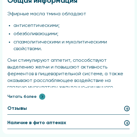
Общая информация
Эфирные масла тмина обладают
антисептическими;
обезболивающими;
спазмолитическими и муколитическими
свойствами.
Они стимулируют аппетит, способствуют
выделению желчи и повышают активность
ферментов в пищеварительной системе, а также
оказывают расслабляющее воздействие на
гладкую мускулатуру желудочно-кишечного
тракта. Кроме того, эфирное масло тмина
Читать более
обладает антигельминтными свойствами.
Отзывы
В традиционной медицине плоды тмина
используют для лечения атонических запоров,
Наличие в фито аптеках
метеоризма, хронических воспалений желчного
пузыря. Применяются они также для стимуляции