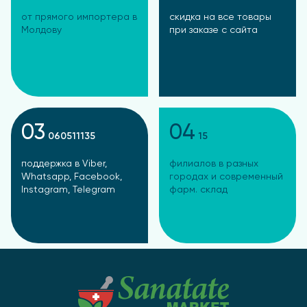
от прямого импортера в
скидка на все товары
Молдову
при заказе с сайта
03
04
060511135
15
поддержка в Viber,
филиалов в разных
Whatsapp, Facebook,
городах и современный
Instagram, Telegram
фарм. склад