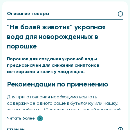
Описание товара
"Не болей животик" укропная
вода для новорожденных в
порошке
Порошок для создания укропной воды
предназначен для снижения симптомов
метеоризма и колик у младенцев.
Рекомендации по применению
Для приготовления необходимо всыпать
содержимое одного саше в бутылочку или чашку,
затем добавить 30 миллилитров теплой кипяченой
воды (примерно две столовые ложки) и тщательно
Читать более
перемешать до полного растворения.
Рекомендуемая доза составляет один саше в день
Отзывы