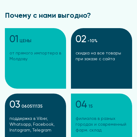
Почему с нами выгодно?
01
02
ЦЕНЫ
-10%
от прямого импортера в
скидка на все товары
Молдову
при заказе с сайта
03
04
060511135
15
поддержка в Viber,
филиалов в разных
Whatsapp, Facebook,
городах и современный
Instagram, Telegram
фарм. склад