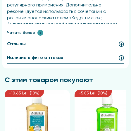
регулярного применения; Дополнительно
рекомендуется использовать в сочетании с
ротовым ополаскивателем «Кедр-пихта»;
Антивоспалительный эффект достигается через
месяц использования и составляет 34%;
Читать более
Эффективность очищения при однократном
применении составляет 43%; Противокариозный
Отзывы
результат проявляется спустя неделю регулярного
использования, что подтверждается снижением
Наличие в фито аптеках
электропроводности твердых тканей зуба;
Информация основана на данных протокола
лабораторных исследований № 120248 от
С этим товаром покупают
03.04.2012, проведенных Новосибирским научно-
исследовательским институтом гигиены.
-10.65 Lei (10%)
-5.85 Lei (10%)
Активные компоненты
Экстракты дуба, ели, можжевельника, кедра, пихты,
ментол, натрия фторид, концентрат коллоидного
серебра.