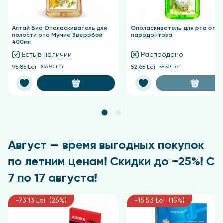
Применение
Алтай Био Ополаскиватель для
Ополаскиватель для рта от
полости рта Мумие Зверобой
пародонтоза
Чистить зубы не менее двух раз в день, подходит
400мл
для ежедневного использования.
Есть в наличии
Распродано
95.85 Lei
106.50 Lei
52.65 Lei
58.50 Lei
Август — время выгодных покупок
по летним ценам! Скидки до −25%! С
7 по 17 августа!
-73.13 Lei (25%)
-15.53 Lei (15%)