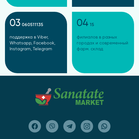
03
04
060511135
15
поддержка в Viber,
филиалов в разных
Whatsapp, Facebook,
городах и современный
Instagram, Telegram
фарм. склад