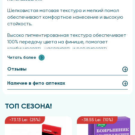
Шелковистая матовая текстура и мелкий помол
обеспечивают комфортное нанесение и высокую
стойкость.
Высоко пигментированная текстура обеспечивает
100% передачу цвета на финише, помогает
комбинировать, наслаивать и регулировать
плавность цветовых переходов.
Читать более
Равномерно распределяется по всей поверхности
Отзывы
кожи, хорошо поддается тщательной растушевке в
мягкую дымку. Сверхлегкая текстура монотеней
Наличие в фито аптеках
придает ощущение отсутствия макияжа.
Могут наноситься самостоятельно или на базу.
Адаптируются к разнообразным аппликаторам и
ТОП СЕЗОНА!
техникам.
-73.13 Lei (25%)
-38.55 Lei (10%)
Визажисты составили универсальную палитру из
теплых и холодных базовых, а также акцентных