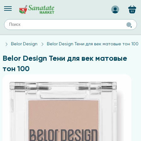
Назад
ЕЙ
А
ТИПЫ КОЖИ
а
Belor Design
Belor Design Тени для век матовые тон 100
ля лица
Средства для комбинированной кожи
с
авов,
Средства для проблемной кожи
Belor Design Тени для век матовые
Средства для жирной кожи
тон 100
Средства для чувствительной кожи
ены
ногтей
и
дов
а
оты мозга