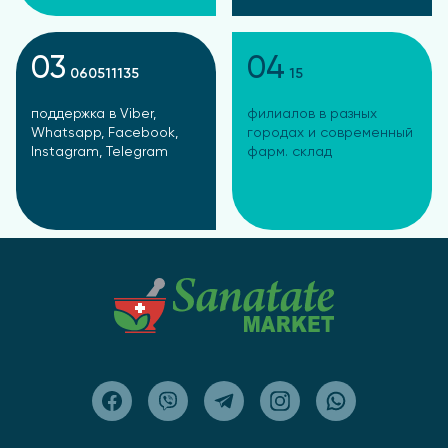
03
04
060511135
15
поддержка в Viber,
филиалов в разных
Whatsapp, Facebook,
городах и современный
Instagram, Telegram
фарм. склад