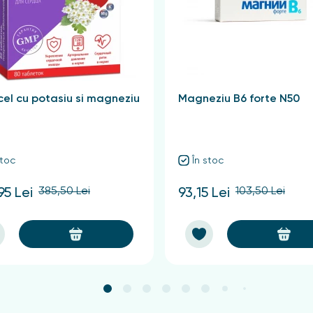
el cu potasiu si magneziu
Magneziu B6 forte N50
stoc
În stoc
385,50 Lei
103,50 Lei
95 Lei
93,15 Lei