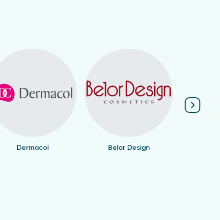
Dermacol
Belor Design
Valen