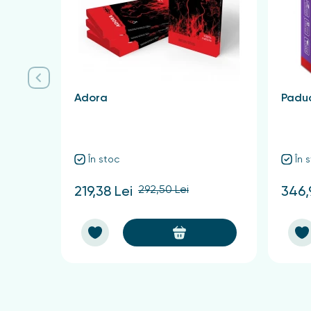
77491, CI 77492, CI 77499, CI 77510, CI 77891).
Adora
Paduc
În stoc
În 
292,50 Lei
219,38 Lei
346,