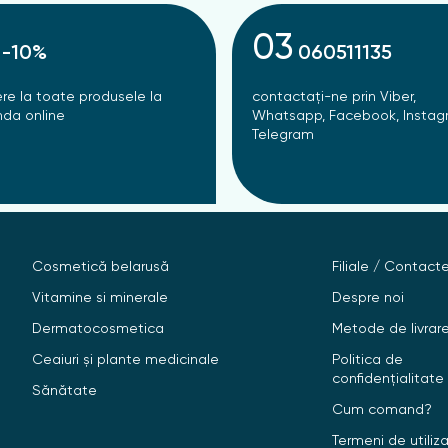
03
-10%
060511135
re la toate produsele la
contactați-ne prin Viber,
da online
Whatsapp, Facebook, Instag
Telegram
Cosmetică belarusă
Filiale / Contact
Vitamine si minerale
Despre noi
Dermatocosmetica
Metode de livrar
Ceaiuri și plante medicinale
Politica de
confidențialitate
Sănătate
Cum comand?
Termeni de utiliz