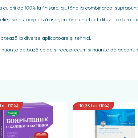
lorii de 100% la finisare, ajutând la combinarea, suprapunerea
ielii și se estompează ușor, creând un efect difuz. Textura 
tează la diverse aplicatoare și tehnici.
u nuanțe de bază calde și reci, precum și nuanțe de accent, 
ței, vă va oferi o plăcere estetică.
ui, variind culorile.
ntr-o mișcare ușoară, nuanța aleasă de fard pe pleoape.
ute, se recomandă aplicarea fardului peste o bază.
Lei (10%)
-10,35 Lei (10%)
e magneziu, poliizobuten, bis-digliceril poliaciladipat-2, trideci
t de tocoferil, etilhexilglicerină, (+/- CI 15850, CI 15880, CI 15