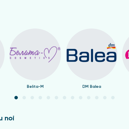
Belita-M
DM Balea
u noi