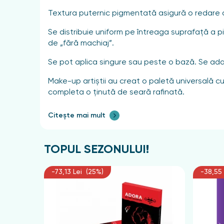
Textura puternic pigmentată asigură o redare a cu
Se distribuie uniform pe întreaga suprafață a p
de „fără machiaj”.
Se pot aplica singure sau peste o bază. Se adap
Make-up artiștii au creat o paletă universală c
completa o ținută de seară rafinată.
Cutiuța elegantă, pătrată, cu vizualizare a nuan
Citește mai mult
Simțiți-vă ca un artist, ca un maestru al machiajul
TOPUL SEZONULUI!
Cu ajutorul unei pensule, aplicați uniform, pri
Recomandare: în cazul pleoapelor grase și căz
-73,13 Lei (25%)
-38,55 
Compoziție
Talc, Mica, Silica, Palmitat de etilhexil, Stearat d
fenoxietanol, 1,2-hexandiol, caprilil glicol, aceta