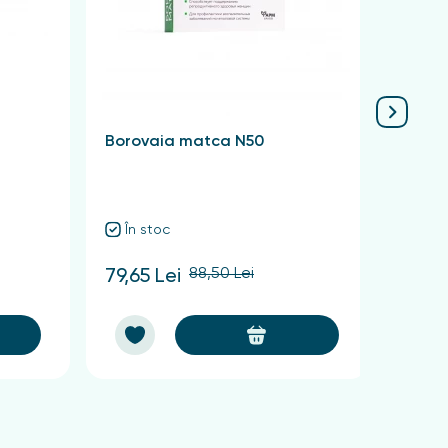
Borovaia matca N50
Krasn
Quadr
În stoc
În 
88,50 Lei
79,65 Lei
60,75