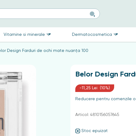
Vitamine si minerale
Dermatocosmetica
lor Design Farduri de ochi mate nuanța 100
Belor Design Fard
-11,25 Lei (10%)
Reducere pentru comenzile on
Articol: 4810156057645
Stoc epuizat