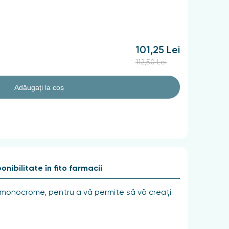
101,25 Lei
112,50 Lei
Adăugați la coș
onibilitate în fito farmacii
i monocrome, pentru a vă permite să vă creați