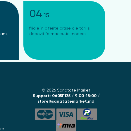
04
15
filiale în diferite orașe ale țării și
ram,
depozit farmaceutic modern
e
© 2026 Sanatate Market
Support: 060511135 / 9:00-18:00 /
e
store@sanatatemarket.md
are