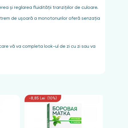
 și reglarea fluidității tranzițiilor de culoare.
extrem de ușoară a monotonurilor oferă senzația
care vă va completa look-ul de zi cu zi sau va
-8,85 Lei (10%)
-6,75 L
l trimelitat, dimeticonă, trietoxicaprililsilan,
985, CI 17200, CI 42090, CI 45410, CI 77007, CI