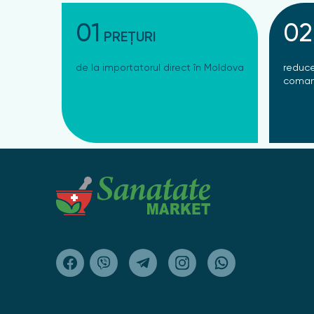
01
02
PREȚURI
de la importatorul direct în Moldova
reduce
coman