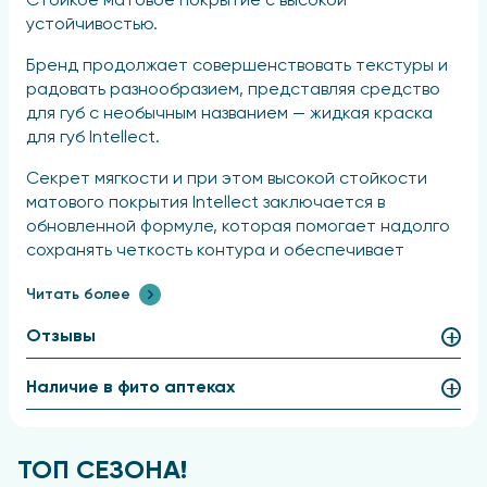
Стойкое матовое покрытие с высокой
устойчивостью.
Бренд продолжает совершенствовать текстуры и
радовать разнообразием, представляя средство
для губ с необычным названием — жидкая краска
для губ Intellect.
Секрет мягкости и при этом высокой стойкости
матового покрытия Intellect заключается в
обновленной формуле, которая помогает надолго
сохранять четкость контура и обеспечивает
комфорт в течение всего дня.
Читать более
Средство удобно наносить даже на ходу
Отзывы
благодаря пластичной флюидной текстуре,
которая быстро фиксируется, образуя ровный
матовый финиш.
Наличие в фито аптеках
Насыщенная пигментация позволяет получить
максимально яркий цвет уже с первого слоя без
ТОП СЕЗОНА!
ощущения тяжести.