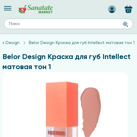
Назад
ЕЙ
А
ТИПЫ КОЖИ
lor Design
Belor Design Краска для губ Intellect матовая тон 1
ля лица
Средства для комбинированной кожи
с
авов,
Средства для проблемной кожи
Belor Design Краска для губ Intellect
Средства для жирной кожи
матовая тон 1
Средства для чувствительной кожи
ены
ногтей
и
дов
а
оты мозга