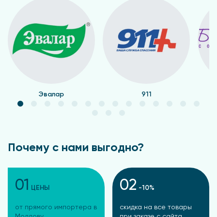
Эвалар
911
Почему с нами выгодно?
01
02
ЦЕНЫ
-10%
от прямого импортера в
скидка на все товары
Молдову
при заказе с сайта