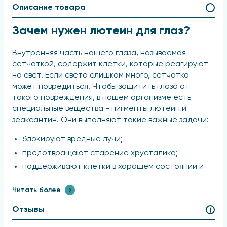
Описание товара
Зачем нужен лютеин для глаз?
Внутренняя часть нашего глаза, называемая
сетчаткой, содержит клетки, которые реагируют
на свет. Если света слишком много, сетчатка
может повредиться. Чтобы защитить глаза от
такого повреждения, в нашем организме есть
специальные вещества - пигменты лютеин и
зеаксантин. Они выполняют такие важные задачи:
блокируют вредные лучи;
предотвращают старение хрусталика;
поддерживают клетки в хорошем состоянии и
помогают сохранять чёткость зрения.
Читать более
Если лютеина достаточно, то риск повреждения
сетчатки снижается. Но если его мало, то
Отзывы
защитный слой в глазах истончается, что со