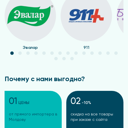
Эвалар
911
Почему с нами выгодно?
01
02
ЦЕНЫ
-10%
от прямого импортера в
скидка на все товары
Молдову
при заказе с сайта