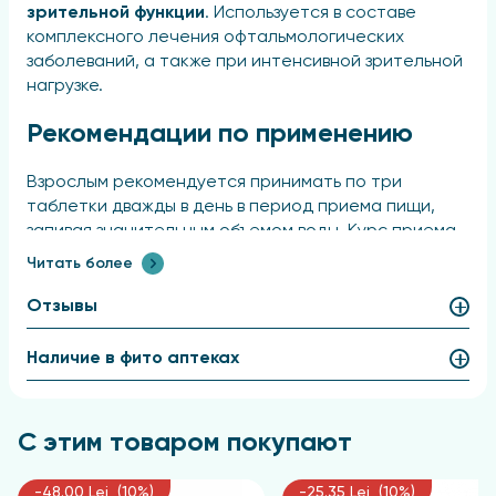
зрительной функции
. Используется в составе
комплексного лечения офтальмологических
заболеваний, а также при интенсивной зрительной
нагрузке.
Рекомендации по применению
Взрослым рекомендуется принимать по три
таблетки дважды в день в период приема пищи,
запивая значительным объемом воды. Курс приема
составляет один месяц.
Читать более
Состав
Отзывы
В качестве основных компонентов содержит
Наличие в фито аптеках
микрокристаллическую целлюлозу в роли
наполнителя, траву очанки лекарственной и
молотый тальк, выступающий в роли
С этим товаром покупают
антислеживающего агента.
-48.00 Lei (10%)
-25.35 Lei (10%)