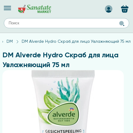
Назад
ЕЙ
А
ТИПЫ КОЖИ
DM
DM Alverde Hydro Скраб для лица Увлажняющий 75 мл
ля лица
Средства для комбинированной кожи
с
авов,
Средства для проблемной кожи
DM Alverde Hydro Скраб для лица
Средства для жирной кожи
Увлажняющий 75 мл
Средства для чувствительной кожи
ены
ногтей
и
дов
а
оты мозга