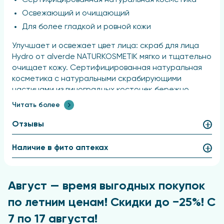
Сертифицированная натуральная косметика
Освежающий и очищающий
Для более гладкой и ровной кожи
Улучшает и освежает цвет лица: скраб для лица
Hydro от alverde NATURKOSMETIK мягко и тщательно
очищает кожу. Сертифицированная натуральная
косметика с натуральными скрабирующими
частицами из виноградных косточек бережно
удаляет омертвевшие клетки кожи и частицы
Читать более
загрязнений. Комплекс из органического алоэ вера,
экстракта морских водорослей, богатого
Отзывы
минералами, и гиалуроновой кислоты
обеспечивает увлажнение. Рельеф кожи выглядит
Наличие в фито аптеках
очищенным, а цвет лица — освежённым. Идеальное
дополнение к ежедневной процедуре ухода за
кожей для сияющего и ровного цвета лица.
Август — время выгодных покупок
по летним ценам! Скидки до −25%! С
7 по 17 августа!