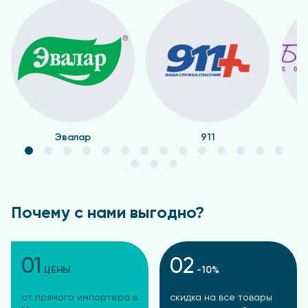
Эвалар
911
Почему с нами выгодно?
01
02
ЦЕНЫ
-10%
от прямого импортера в
скидка на все товары