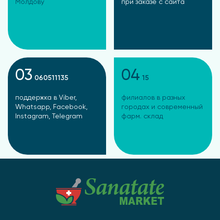
Молдову
при заказе с сайта
03
04
060511135
15
поддержка в Viber,
филиалов в разных
Whatsapp, Facebook,
городах и современный
Instagram, Telegram
фарм. склад