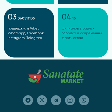
03
04
060511135
15
поддержка в Viber,
филиалов в разных
Whatsapp, Facebook,
городах и современный
Instagram, Telegram
фарм. склад