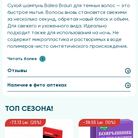
Сухой шампунь Balea Braun для темных волос — это
быстрое мытье. Волосы вновь становятся свежими
за несколько секунд, обретая новый блеск и объём.
Для свежего и ухоженного вида. Идеально
подходит также для использования на ночь. Не
содержит микропластика и растворимых в воде
полимеров чисто синтетического происхождения.
Состав
Читать более
Отзывы
БУТАН, ПРОПАН, ОКТЕНИЛСУКЦИНАТ
АЛЮМИНИЕВОГО КРАХМАЛА, ДЕНАТУРИРОВАННЫЙ
Наличие в фито аптеках
СПИРТ, AQUA, DISTEARYLDIMONIUM CHLORIDE,
ISOPROPYL ALCOHOL, PANTHENOL, PARFUM, CI 77491,
CI 77492, CI 77499. Состав, указанный в интернет-
магазине, может отличаться от состава,
ТОП СЕЗОНА!
указанного на упаковке.
-73.13 Lei (25%)
-38.55 Lei (10%)
Инструкция по применению