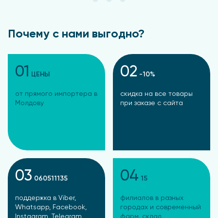
Почему с нами выгодно?
01
02
ЦЕНЫ
-10%
от прямого импортера в
скидка на все товары
Молдову
при заказе с сайта
03
04
060511135
15
поддержка в Viber,
филиалов в разных
Whatsapp, Facebook,
городах и современный
Instagram, Telegram
фарм. склад