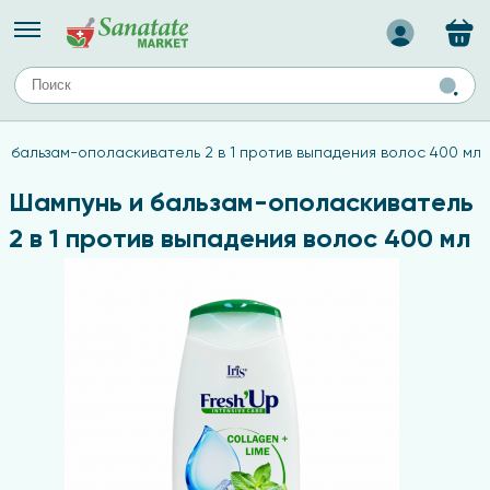
Назад
ЕЙ
А
ТИПЫ КОЖИ
и бальзам-ополаскиватель 2 в 1 против выпадения волос 400 мл
ля лица
Средства для комбинированной кожи
с
авов,
Средства для проблемной кожи
Шампунь и бальзам-ополаскиватель
Средства для жирной кожи
2 в 1 против выпадения волос 400 мл
Средства для чувствительной кожи
ены
ногтей
и
дов
а
оты мозга