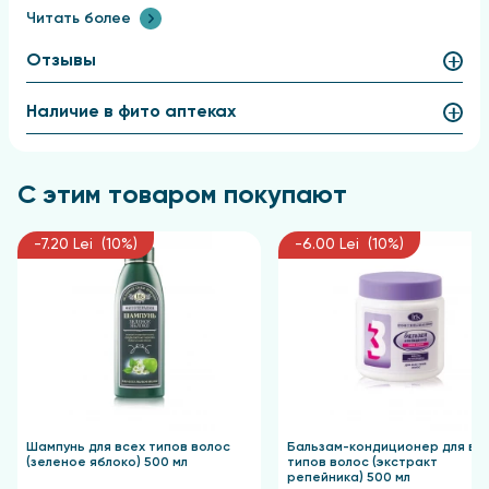
тяжелыми.
Читать более
Эффект: укрепленные, пышные волосы.
Отзывы
Применение
Наличие в фито аптеках
нанесите малое количество продукта на влажные
волосы, взбейте до образования пены и тщательно
промойте водой.
С этим товаром покупают
-7.20 Lei (10%)
-6.00 Lei (10%)
Шампунь для всех типов волос
Бальзам-кондиционер для вс
(зеленое яблоко) 500 мл
типов волос (экстракт
репейника) 500 мл