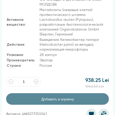
МОЛДОВЕ
Метаболиты (неживые клетки)
пробиотического штамма
Активное
Lactobacillus reuteri (Pylopass),
вещество:
разработаные биотехнологической
компанией Organobalance GmbH
(Берлин, Германия)
Выведение Хеликобактер пилори
Действие:
(Helicobacter pylori) из желудка,
нормализация микрофлоры
Упаковка:
28 капсул
Производитель:
Эвалар
Страна:
Россия
938.25 Lei
1042.50 Lei
Добавить в корзину
Артикул: 4665273150041