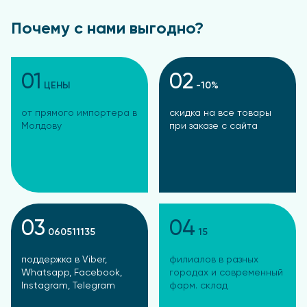
проконсультироваться с врачом. Перед
применением БАД детьми – с врачом-педиатром.
Почему с нами выгодно?
Форма выпуска
01
02
Капсулы
ЦЕНЫ
-10%
от прямого импортера в
скидка на все товары
Молдову
при заказе с сайта
03
04
060511135
15
поддержка в Viber,
филиалов в разных
Whatsapp, Facebook,
городах и современный
Instagram, Telegram
фарм. склад