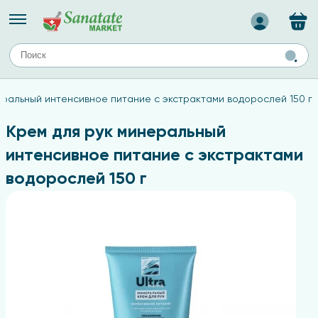
Назад
ЕЙ
А
ТИПЫ КОЖИ
еральный интенсивное питание с экстрактами водорослей 150 г
ля лица
Средства для комбинированной кожи
с
авов,
Средства для проблемной кожи
Крем для рук минеральный
Средства для жирной кожи
интенсивное питание с экстрактами
Средства для чувствительной кожи
водорослей 150 г
ены
ногтей
и
дов
а
оты мозга