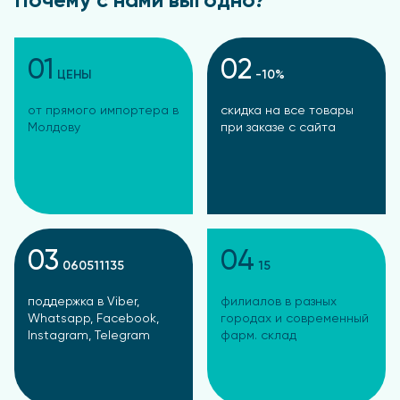
Почему с нами выгодно?
01
02
ЦЕНЫ
-10%
от прямого импортера в
скидка на все товары
Молдову
при заказе с сайта
03
04
060511135
15
поддержка в Viber,
филиалов в разных
Whatsapp, Facebook,
городах и современный
Instagram, Telegram
фарм. склад