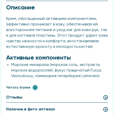
Описание
Крем, обогащенный активными компонентами,
эффективно проникает в кожу, обеспечивая ей
всестороннее питание и уход как для кожи рук, так
и для ногтевой пластины. Этот продукт дарит коже
чувство нежности и комфорта, восстанавливая
естественную красоту и молодость кистей.
Активные компоненты
Морские минералы (морская соль, экстракты
морских водорослей: фукус пузырчатый Fucus
Vesiculosus, ламинария гиперборея Laminaria
Hyperborea, ламинария цифровидная Laminaria
Digitata);
Читать более
Комплекс Кавиар (гидролизованный актин,
Отзывы
гидролизат икры, экстракт фукуса Fucus
Vesiculosus);
Наличие в фито аптеках
масло ши и кокосовое масло, пантенол.