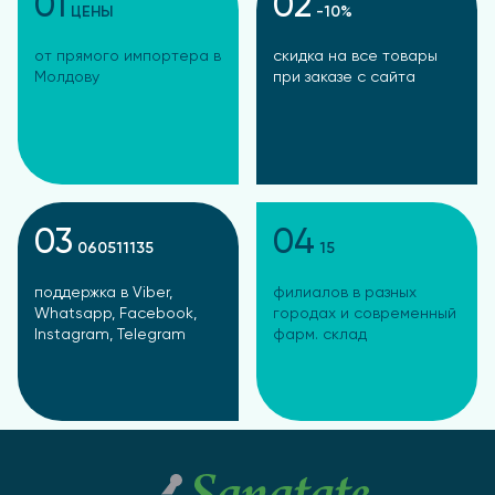
01
02
ЦЕНЫ
-10%
от прямого импортера в
скидка на все товары
Молдову
при заказе с сайта
03
04
060511135
15
поддержка в Viber,
филиалов в разных
Whatsapp, Facebook,
городах и современный
Instagram, Telegram
фарм. склад