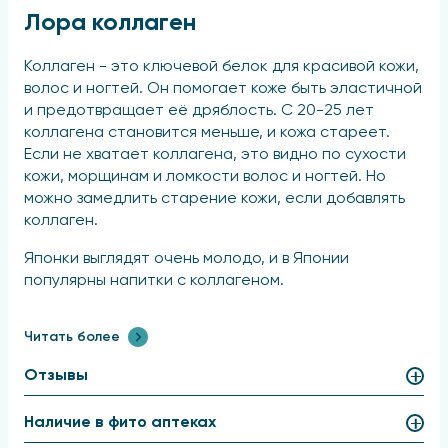
Лора коллаген
Коллаген - это ключевой белок для красивой кожи,
волос и ногтей. Он помогает коже быть эластичной
и предотвращает её дряблость. С 20-25 лет
коллагена становится меньше, и кожа стареет.
Если не хватает коллагена, это видно по сухости
кожи, морщинам и ломкости волос и ногтей. Но
можно замедлить старение кожи, если добавлять
коллаген.
Японки выглядят очень молодо, и в Японии
популярны напитки с коллагеном.
Напиток с коллагеном "Лора" - это простой
Читать более
способ получить коллаген. Если его пить
регулярно, кожа выглядит моложе:
Отзывы
пропадают морщины;
Наличие в фито аптеках
кожа становится увлажнённой и свежей.