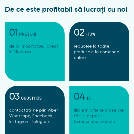
De ce este profitabil să lucrați cu noi
01
02
PREȚURI
-10%
de la importatorul direct
reducere la toate
în Moldova
produsele la comanda
online
03
04
060511135
15
contactați-ne prin Viber,
filiale în diferite orașe ale
Whatsapp, Facebook,
țării și depozit
Instagram, Telegram
farmaceutic modern