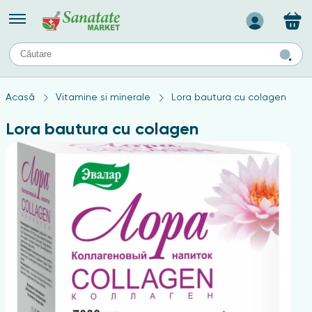
Назад
II
URI
TIPURI DE TEN
Acasă
Vitamine si minerale
Lora bautura cu colagen
ului
Produse pentru ten mixt
Ten problematic
Lora bautura cu colagen
a
ă
rticulațiilor
Produse pentru ten gras
Produse pentru ten sensibil
elor
chin
e
elor