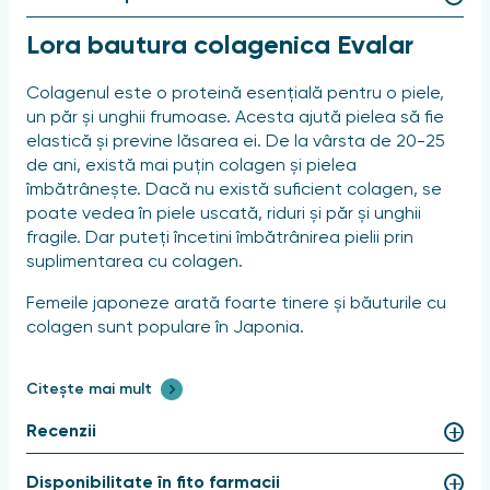
Lora bautura colagenica Evalar
Colagenul este o proteină esențială pentru o piele,
un păr și unghii frumoase. Acesta ajută pielea să fie
elastică și previne lăsarea ei. De la vârsta de 20-25
de ani, există mai puțin colagen și pielea
îmbătrânește. Dacă nu există suficient colagen, se
poate vedea în piele uscată, riduri și păr și unghii
fragile. Dar puteți încetini îmbătrânirea pielii prin
suplimentarea cu colagen.
Femeile japoneze arată foarte tinere și băuturile cu
colagen sunt populare în Japonia.
Băutura de colagen Lora este o modalitate ușoară
Citește mai mult
de a obține colagen. Dacă o beți în mod regulat,
pielea dvs. arată mai tânără:
Recenzii
ridurile dispar;
Disponibilitate în fito farmacii
pielea devine hidratată și împrospătată.