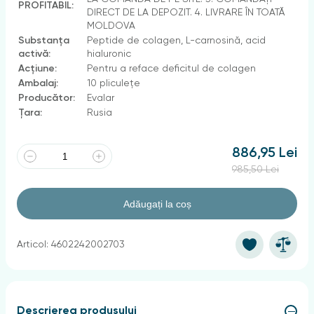
PROFITABIL:
DIRECT DE LA DEPOZIT. 4. LIVRARE ÎN TOATĂ
MOLDOVA
Substanța
Peptide de colagen, L-carnosină, acid
activă:
hialuronic
Acțiune:
Pentru a reface deficitul de colagen
Ambalaj:
10 pliculețe
Producător:
Evalar
Țara:
Rusia
886,95 Lei
985,50 Lei
Adăugați la coș
Articol: 4602242002703
Descrierea produsului