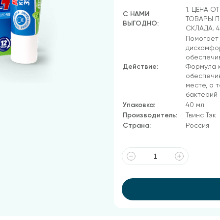
1. ЦЕНА О
С НАМИ
ТОВАРЫ П
ВЫГОДНО:
СКЛАДА. 
Помогает 
дискомфор
обеспечив
Действие:
Формула 
обеспечив
месте, а 
бактерий 
Упаковка:
40 мл
Производитель:
Твинс Тэк
Страна:
Россия