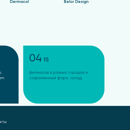
Dermacol
Belor Design
Валент
04
15
,
филиалов в разных городах и
ram
современный фарм. склад
кты