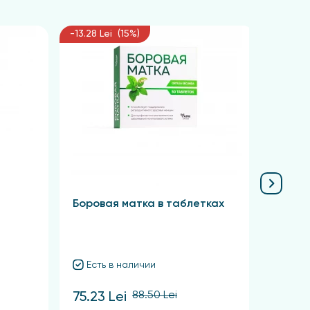
-13.28 Lei (15%)
-10.13 
Боровая матка в таблетках
Крас
Есть в наличии
Ест
88.50 Lei
75.23 Lei
57.38