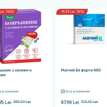
Lei (10%)
-15.53 Lei (15%)
ов продукта.
ышник с калием и
Магний Б6 форте N50
ием
ь в наличии
Есть в наличии
385.50 Lei
103.50 Lei
95 Lei
87.98 Lei