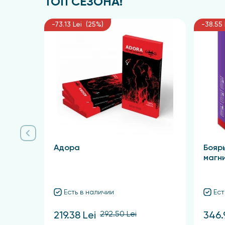
ТОП СЕЗОНА!
Противопоказания
-73.13 Lei (25%)
-38.55 
Индивидуальная непереносимость компонент
Упаковка и форма выпуска
Крем для фиксации зубных протезов - 40 мл
Адора
Бояр
магн
Есть в наличии
Ест
292.50 Lei
219.38 Lei
346.