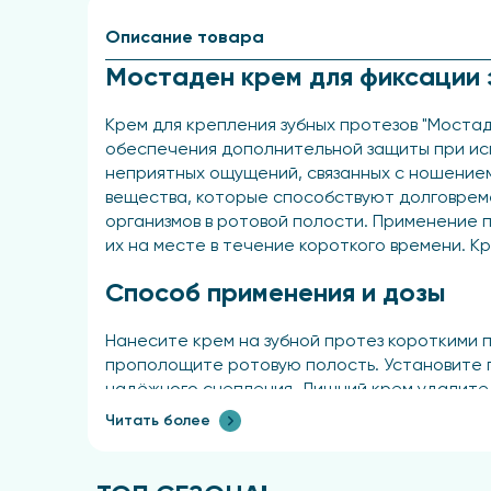
Описание товара
Мостаден крем для фиксации 
Крем для крепления зубных протезов "Моста
обеспечения дополнительной защиты при исп
неприятных ощущений, связанных с ношением 
вещества, которые способствуют долговрем
организмов в ротовой полости. Применение п
их на месте в течение короткого времени. К
Способ применения и дозы
Нанесите крем на зубной протез короткими 
прополощите ротовую полость. Установите п
надёжного сцепления. Лишний крем удалите
Читать более
Показания
для фиксации зубных протезов