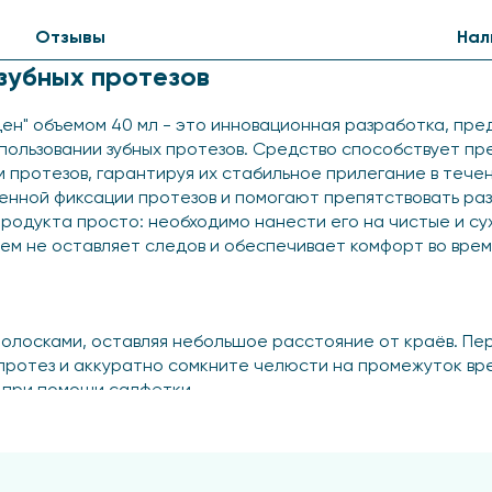
Отзывы
Нал
зубных протезов
ден" объемом 40 мл - это инновационная разработка, пр
ользовании зубных протезов. Средство способствует пр
протезов, гарантируя их стабильное прилегание в течен
енной фиксации протезов и помогают препятствовать ра
родукта просто: необходимо нанести его на чистые и су
рем не оставляет следов и обеспечивает комфорт во врем
полосками, оставляя небольшое расстояние от краёв. П
ротез и аккуратно сомкните челюсти на промежуток вре
 при помощи салфетки.