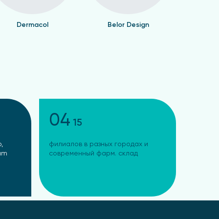
Dermacol
Belor Design
Валент
04
15
,
филиалов в разных городах и
ram
современный фарм. склад