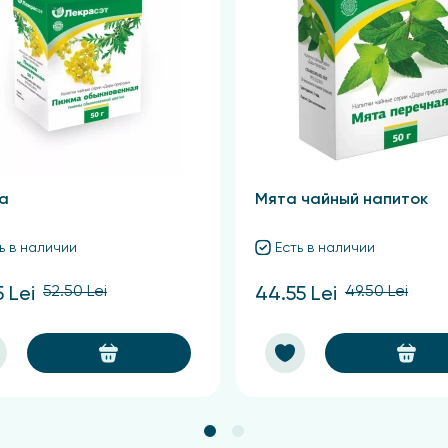
ечение 15 минут. После охлаждения настой необходимо п
комендуется употреблять по одной трети стакана трижды 
а
Мята чайный напиток
ь в наличии
Есть в наличии
52.50 Lei
49.50 Lei
5 Lei
44.55 Lei