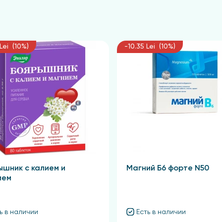
Lei (10%)
-10.35 Lei (10%)
ышник с калием и
Магний Б6 форте N50
ием
ь в наличии
Есть в наличии