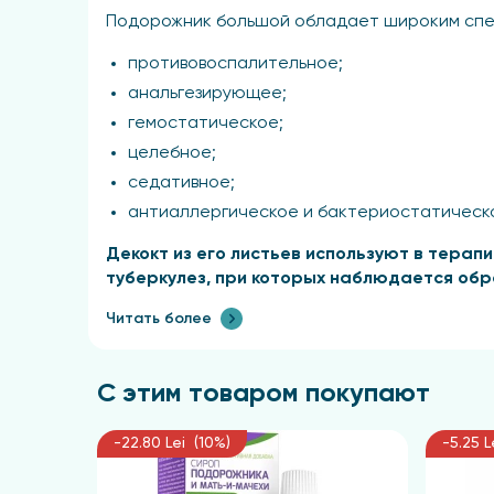
Подорожник большой обладает широким спек
противовоспалительное;
анальгезирующее;
гемостатическое;
целебное;
седативное;
антиаллергическое и бактериостатическо
Декокт из его листьев используют в терап
туберкулез, при которых наблюдается обр
желудка и двенадцатиперстной кишки, гаст
Читать более
хроническом колите, хроническом нефрите.
Кроме того, настой листьев используется пр
С этим товаром покупают
ночном недержании мочи, отрыжке, метеоризм
Рекомендации по приготовле
-22.80 Lei (10%)
-5.25 L
Для приготовления лечебного настоя следует