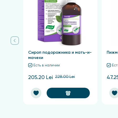
крышкой и подогревать на водяной бане в т
отжать. Объем настоя довести до 200 мл. Ре
Сироп подорожника и мать-и-
Пижм
мачехи
Есть в наличии
Ест
228.00 Lei
205.20 Lei
47.2