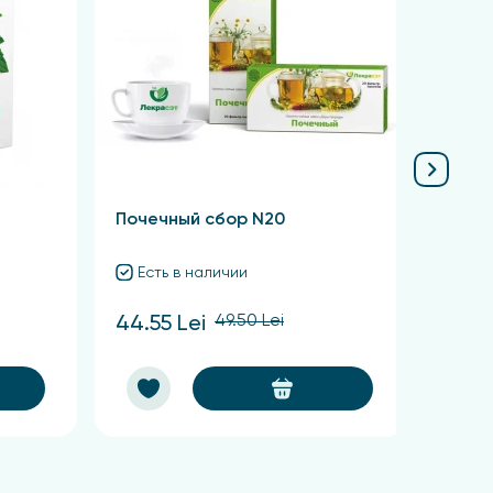
роцедить, а оставшееся растительное сырье
в день за 30 минут до приема пищи.
Почечный сбор N20
Есть в наличии
49.50 Lei
44.55 Lei