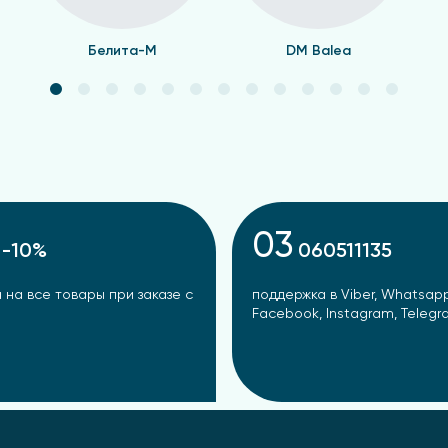
Белита-М
DM Balea
03
-10%
060511135
 на все товары при заказе с
поддержка в Viber, Whatsapp
Facebook, Instagram, Teleg