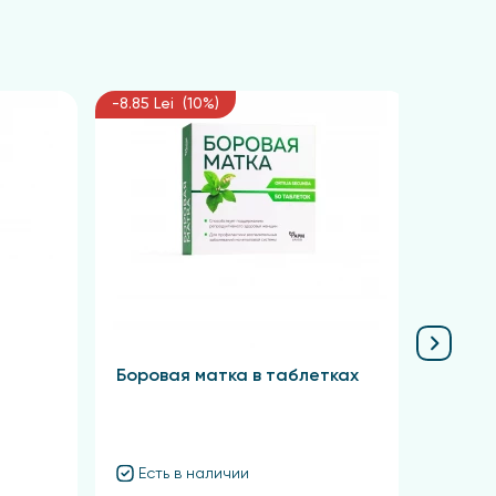
-8.85 Lei (10%)
-6.75 L
Боровая матка в таблетках
Крас
Есть в наличии
Ест