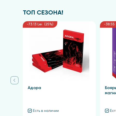
ТОП СЕЗОНА!
-73.13 Lei (25%)
-38.55 
Адора
Бояр
магн
Есть в наличии
Ест