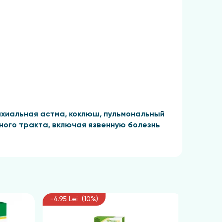
онхиальная астма, коклюш, пульмональный
ного тракта, включая язвенную болезнь
 энтерите и энтероколите, остром и
еи, геморроя, воспалении мочевого пузыря,
-4.95 Lei (10%)
пяченой горячей воды. Затем закрыть емкость